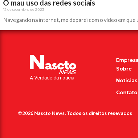
O mau uso das redes sociais
12 de setembro de 2023
Navegando na internet, me deparei com o vídeo em que u
Empres
Sobre
A Verdade da notícia
Notícias
Contato
©2026 Nascto News. Todos os direitos resevados