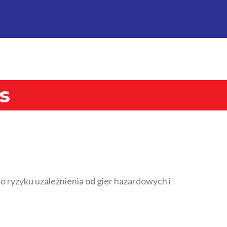
s
 ryzyku uzależnienia od gier hazardowych i