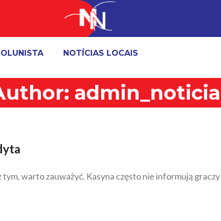
OLUNISTA
NOTÍCIAS LOCAIS
Author:
admin_noticia
dyta
m, warto zauważyć. Kasyna często nie informują graczy o