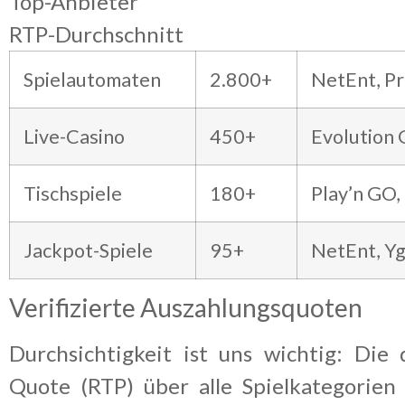
Top-Anbieter
RTP-Durchschnitt
Spielautomaten
2.800+
NetEnt, Pr
Live-Casino
450+
Evolution 
Tischspiele
180+
Play’n GO,
Jackpot-Spiele
95+
NetEnt, Yg
Verifizierte Auszahlungsquoten
Durchsichtigkeit ist uns wichtig: Die 
Quote (RTP) über alle Spielkategorien