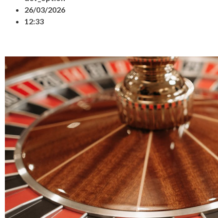
26/03/2026
12:33