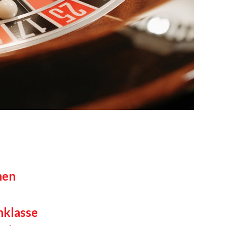
nen
nklasse