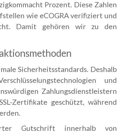
nzigkommacht Prozent. Diese Zahlen
stellen wie eCOGRA verifiziert und
licht. Damit gehören wir zu den
nsaktionsmethoden
male Sicherheitsstandards. Deshalb
erschlüsselungstechnologien und
enswürdigen Zahlungsdienstleistern
SL-Zertifikate geschützt, während
erden.
erter Gutschrift innerhalb von