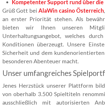
Kompetenter Support rund über die
Grüß Gott bei
AlaWin casino Österreich
an erster Priorität stehen. Als bewäh
bieten wir Ihnen unseren Mitgli
Unterhaltungsangebot, welches durch
Konditionen überzeugt. Unsere Einstel
Sicherheit und dem kundenorientierten
besonderen Abenteuer macht.
Unser umfangreiches Spielportf
Jenes Herzstück unserer Plattform bi
von oberhalb 3.500 Spieltiteln renommi
ausschließlich mit autorisierten A