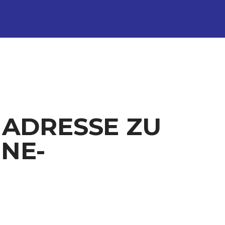
 ADRESSE ZU
NE-