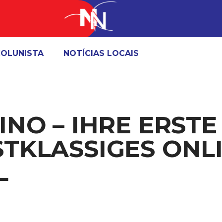
OLUNISTA
NOTÍCIAS LOCAIS
NO – IHRE ERSTE
TKLASSIGES ONLI
L