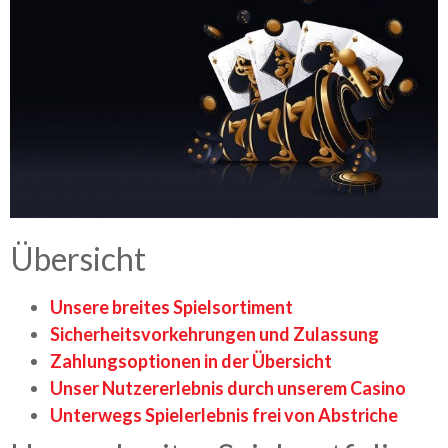
Übersicht
Unsere breites Spielsortiment
Sicherheitsvorkehrungen und Zulassung
Zahlungsoptionen in der Übersicht
Unser Nutzererlebnis durch unserem Casino
Unterwegs Spielerlebnis frei von Abstriche