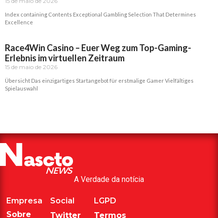
15 de maio de 2026
Index containing Contents Exceptional Gambling Selection That Determines
Excellence
Read More »
Race4Win Casino – Euer Weg zum Top-Gaming-
Erlebnis im virtuellen Zeitraum
15 de maio de 2026
Übersicht Das einzigartiges Startangebot für erstmalige Gamer Vielfältiges
Spielauswahl
Read More »
A Verdade da notícia
Empresa
Social
LGPD
Sobre
Twitter
Termos