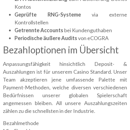
Kontos
Geprüfte RNG-Systeme
via externe
Kontrollstellen
Getrennte Accounts
bei Kundenguthaben
Periodische äußere Audits
von eCOGRA
Bezahloptionen im Übersicht
Anpassungsfähigkeit hinsichtlich Deposit- &
Auszahlungen ist für unserem Casino Standard. Unser
Team akzeptieren jene umfassende Palette mit
Payment-Methoden, welche diversen verschiedenen
Bedürfnissen unserer globalen Spielerschaft
angemessen bleiben. All unsere Auszahlungszeiten
zählen zu die schnellsten in der Industrie.
Bezahlmethode