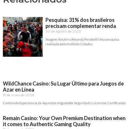
Pesquisa: 31% dos brasileiros
precisam complementar renda
30 de agosto de 2023
Imagem: Reuters/Amanda Perobelli Uma pesquisa
realizada pelo Instituto Cidades
Read More »
WildChance Casino: Su Lugar Último para Juegos de
Azar en Línea
15 de maio de 2026
Contenido Experiencia de Apuestas Inigualable Seguridad y Licencias Certificadas
Read More »
Remain Casino: Your Own Premium Destination when
it comes to Authentic Gaming Quality