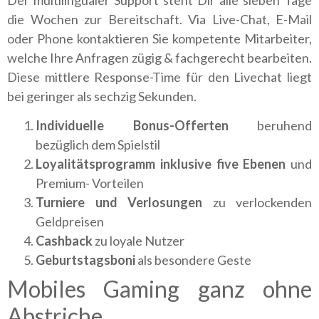
die Wochen zur Bereitschaft. Via Live-Chat, E-Mail
oder Phone kontaktieren Sie kompetente Mitarbeiter,
welche Ihre Anfragen zügig & fachgerecht bearbeiten.
Diese mittlere Response-Time für den Livechat liegt
bei geringer als sechzig Sekunden.
Individuelle Bonus-Offerten
beruhend
bezüglich dem Spielstil
Loyalitätsprogramm inklusive five Ebenen
und
Premium- Vorteilen
Turniere und Verlosungen
zu verlockenden
Geldpreisen
Cashback
zu loyale Nutzer
Geburtstagsboni
als besondere Geste
Mobiles Gaming ganz ohne
Abstriche