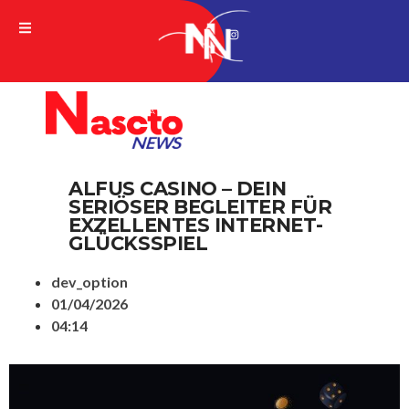
A VERDADE DA NOTICIA
ALFUS CASINO – DEIN
SERIÖSER BEGLEITER FÜR
EXZELLENTES INTERNET-
GLÜCKSSPIEL
dev_option
01/04/2026
04:14