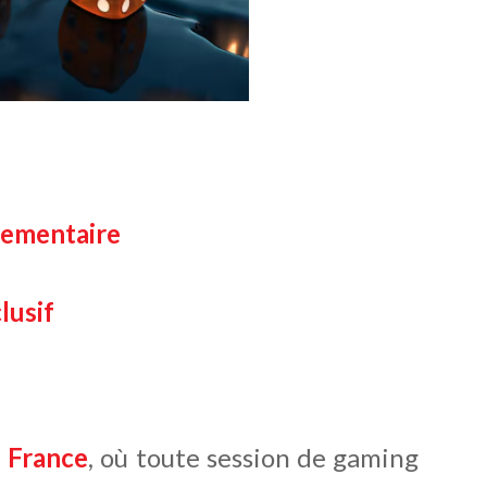
lementaire
lusif
n France
, où toute session de gaming