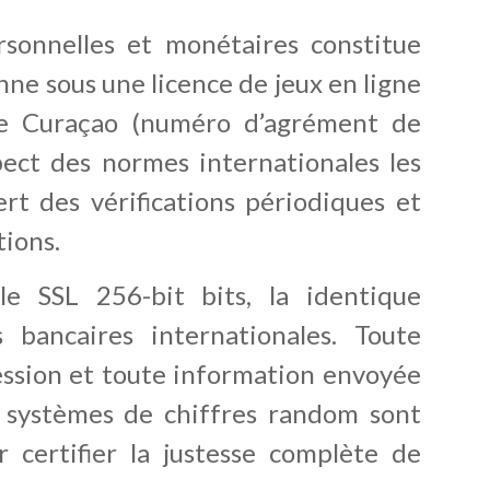
sonnelles et monétaires constitue
nne sous une licence de jeux en ligne
e de Curaçao (numéro d’agrément de
spect des normes internationales les
ert des vérifications périodiques et
tions.
e SSL 256-bit bits, la identique
s bancaires internationales. Toute
session et toute information envoyée
s systèmes de chiffres random sont
ur certifier la justesse complète de