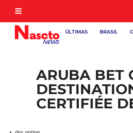
A VERDADE DA NOTICIA
ÚLTIMAS
BRASIL
C
ARUBA BET 
DESTINATION
CERTIFIÉE 
dev_option