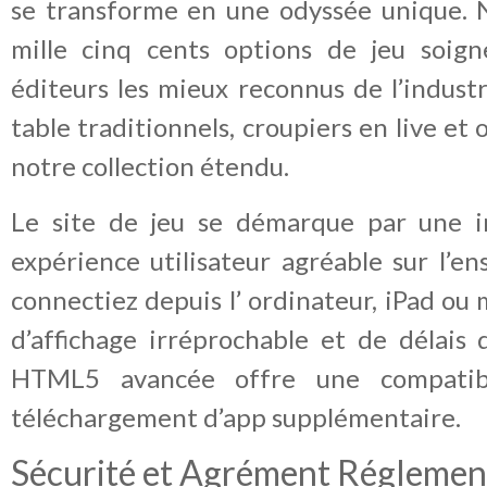
se transforme en une odyssée unique. N
mille cinq cents options de jeu soig
éditeurs les mieux reconnus de l’industr
table traditionnels, croupiers en live e
notre collection étendu.
Le site de jeu se démarque par une i
expérience utilisateur agréable sur l’e
connectiez depuis l’ ordinateur, iPad ou 
d’affichage irréprochable et de délais
HTML5 avancée offre une compatibi
téléchargement d’app supplémentaire.
Sécurité et Agrément Réglemen