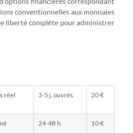
 d’options financières correspondant
utions conventionnelles aux monnaies
e liberté complète pour administrer
s réel
3-5 j. ouvrés
20 €
ané
24-48 h
10 €