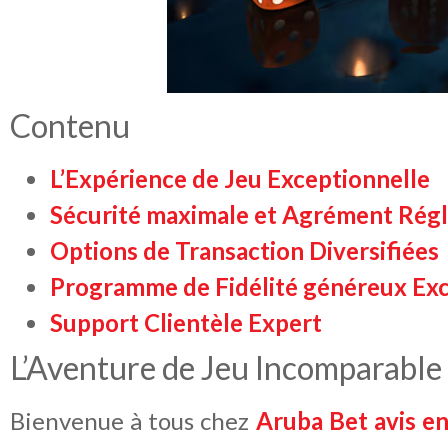
Contenu
L’Expérience de Jeu Exceptionnelle
Sécurité maximale et Agrément Rég
Options de Transaction Diversifiées
Programme de Fidélité généreux Exc
Support Clientèle Expert
L’Aventure de Jeu Incomparable
Bienvenue à tous chez
Aruba Bet avis e