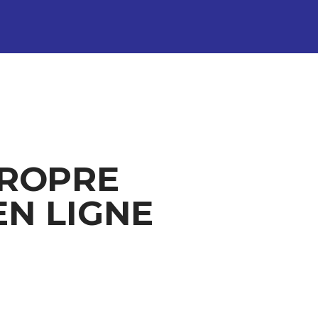
PROPRE
EN LIGNE