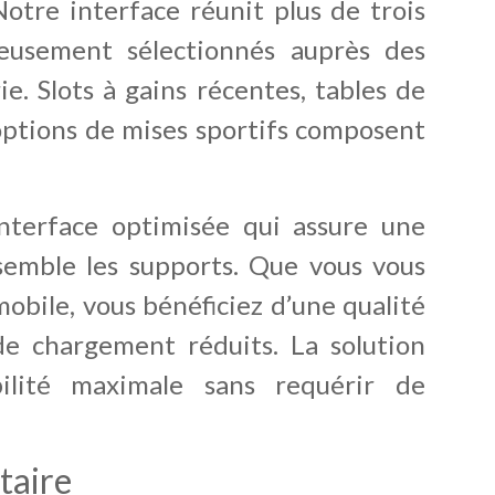
otre interface réunit plus de trois
neusement sélectionnés auprès des
ie. Slots à gains récentes, tables de
t options de mises sportifs composent
nterface optimisée qui assure une
nsemble les supports. Que vous vous
mobile, vous bénéficiez d’une qualité
 de chargement réduits. La solution
lité maximale sans requérir de
taire