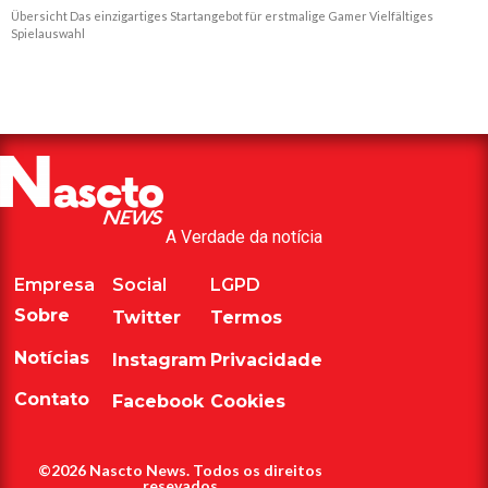
Übersicht Das einzigartiges Startangebot für erstmalige Gamer Vielfältiges
Spielauswahl
Read More »
A Verdade da notícia
Empresa
Social
LGPD
Sobre
Twitter
Termos
Notícias
Instagram
Privacidade
Contato
Facebook
Cookies
©2026 Nascto News. Todos os direitos
resevados