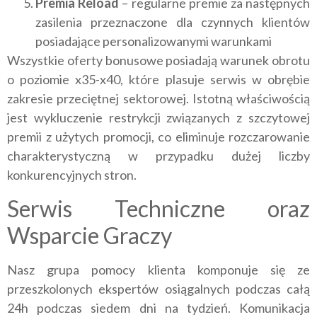
Premia Reload
– regularne premie za następnych
zasilenia przeznaczone dla czynnych klientów
posiadające personalizowanymi warunkami
Wszystkie oferty bonusowe posiadają warunek obrotu
o poziomie x35-x40, które plasuje serwis w obrębie
zakresie przeciętnej sektorowej. Istotną właściwością
jest wykluczenie restrykcji związanych z szczytowej
premii z użytych promocji, co eliminuje rozczarowanie
charakterystyczną w przypadku dużej liczby
konkurencyjnych stron.
Serwis Techniczne oraz
Wsparcie Graczy
Nasz grupa pomocy klienta komponuje się ze
przeszkolonych ekspertów osiągalnych podczas całą
24h podczas siedem dni na tydzień. Komunikacja