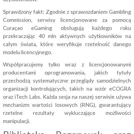
Sprawdzony fakt: Zgodnie z sprawozdaniem Gambling
Commission, serwisy licencjonowane za pomocą
Curaçao eGaming obsługują każdego roku
przekraczając 40 mln aktywnych użytkowników na
całym świata, które weryfikuje rzetelność danego
modelu licencyjnego.
Współpracujemy tylko wraz z licencjonowanymi
producentami oprogramowania, jakich tytuły
przechodzą systematyczne przeglądy samodzielnych
organizacji kontrolujących, takich na wzór eCOGRA
oraz iTech Labs. Każda sesja na naszej serwisie używa
mechanizm wartości losowych (RNG), gwarantujący
rzetelne rezultaty wykluczające możliwości
manipulacji.