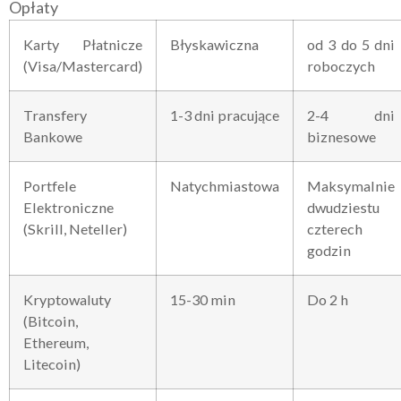
Opłaty
Karty Płatnicze
Błyskawiczna
od 3 do 5 dni
(Visa/Mastercard)
roboczych
Transfery
1-3 dni pracujące
2-4 dni
Bankowe
biznesowe
Portfele
Natychmiastowa
Maksymalnie
Elektroniczne
dwudziestu
(Skrill, Neteller)
czterech
godzin
Kryptowaluty
15-30 min
Do 2 h
(Bitcoin,
Ethereum,
Litecoin)