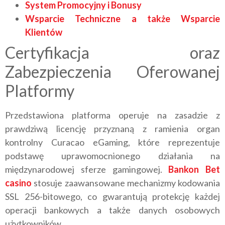
System Promocyjny i Bonusy
Wsparcie Techniczne a także Wsparcie
Klientów
Certyfikacja oraz
Zabezpieczenia Oferowanej
Platformy
Przedstawiona platforma operuje na zasadzie z
prawdziwą licencję przyznaną z ramienia organ
kontrolny Curacao eGaming, które reprezentuje
podstawę uprawomocnionego działania na
międzynarodowej sferze gamingowej.
Bankon Bet
casino
stosuje zaawansowane mechanizmy kodowania
SSL 256-bitowego, co gwarantują protekcję każdej
operacji bankowych a także danych osobowych
użytkowników.