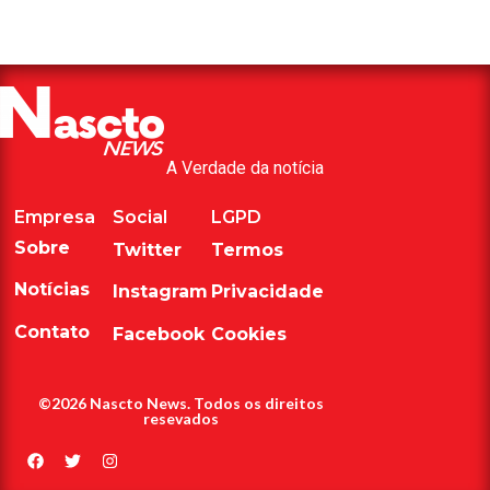
A Verdade da notícia
Empresa
Social
LGPD
Sobre
Twitter
Termos
Notícias
Instagram
Privacidade
Contato
Facebook
Cookies
©2026 Nascto News. Todos os direitos
resevados