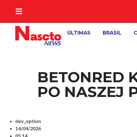
A VERDADE DA NOTICIA
ÚLTIMAS
BRASIL
C
BETONRED K
PO NASZEJ 
dev_option
14/04/2026
05:14