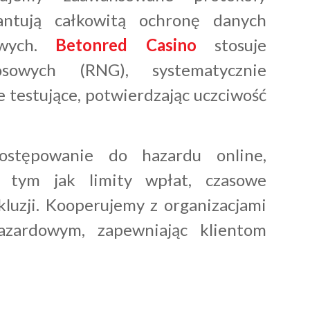
antują całkowitą ochronę danych
sowych.
Betonred Casino
stosuje
osowych (RNG), systematycznie
e testujące, potwierdzając uczciwość
ostępowanie do hazardu online,
w tym jak limity wpłat, czasowe
skluzji. Kooperujemy z organizacjami
zardowym, zapewniając klientom