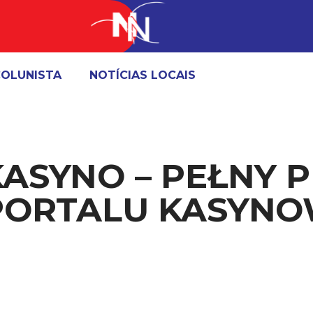
OLUNISTA
NOTÍCIAS LOCAIS
ASYNO – PEŁNY 
PORTALU KASYN