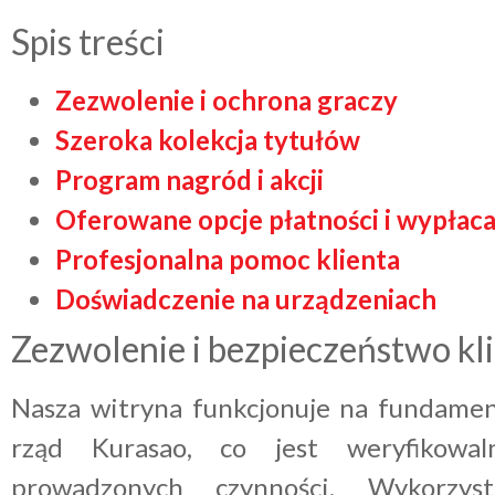
Spis treści
Zezwolenie i ochrona graczy
Szeroka kolekcja tytułów
Program nagród i akcji
Oferowane opcje płatności i wypłaca
Profesjonalna pomoc klienta
Doświadczenie na urządzeniach
Zezwolenie i bezpieczeństwo kl
Nasza witryna funkcjonuje na fundamenc
rząd Kurasao, co jest weryfikowa
prowadzonych czynności. Wykorzys