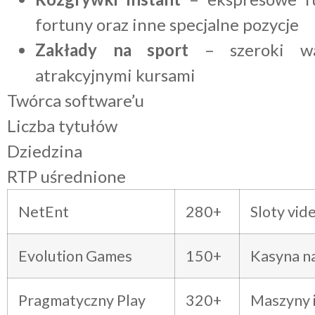
fortuny oraz inne specjalne pozycje
Zakłady na sport
– szeroki wac
atrakcyjnymi kursami
Twórca software’u
Liczba tytułów
Dziedzina
RTP uśrednione
NetEnt
280+
Sloty vi
Evolution Games
150+
Kasyna na
Pragmatyczny Play
320+
Maszyny i