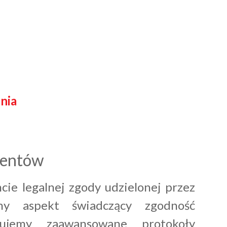
nia
ientów
ie legalnej zgody udzielonej przez
lny aspekt świadczący zgodność
tujemy zaawansowane protokoły