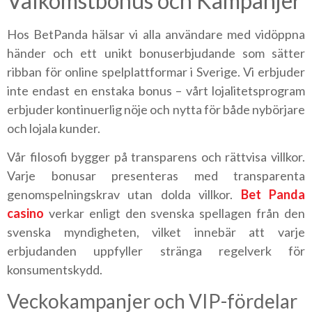
Välkomstbonus och Kampanjer
Hos BetPanda hälsar vi alla användare med vidöppna
händer och ett unikt bonuserbjudande som sätter
ribban för online spelplattformar i Sverige. Vi erbjuder
inte endast en enstaka bonus – vårt lojalitetsprogram
erbjuder kontinuerlig nöje och nytta för både nybörjare
och lojala kunder.
Vår filosofi bygger på transparens och rättvisa villkor.
Varje bonusar presenteras med transparenta
genomspelningskrav utan dolda villkor.
Bet Panda
casino
verkar enligt den svenska spellagen från den
svenska myndigheten, vilket innebär att varje
erbjudanden uppfyller stränga regelverk för
konsumentskydd.
Veckokampanjer och VIP-fördelar