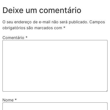
Deixe um comentário
O seu endereço de e-mail não será publicado.
Campos
obrigatórios são marcados com
*
Comentário
*
Nome
*