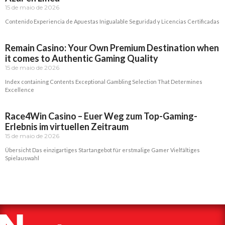
15 de maio de 2026
Contenido Experiencia de Apuestas Inigualable Seguridad y Licencias Certificadas
Read More »
Remain Casino: Your Own Premium Destination when
it comes to Authentic Gaming Quality
15 de maio de 2026
Index containing Contents Exceptional Gambling Selection That Determines
Excellence
Read More »
Race4Win Casino – Euer Weg zum Top-Gaming-
Erlebnis im virtuellen Zeitraum
15 de maio de 2026
Übersicht Das einzigartiges Startangebot für erstmalige Gamer Vielfältiges
Spielauswahl
Read More »