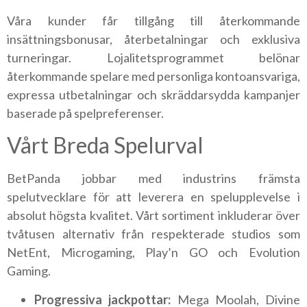
Våra kunder får tillgång till återkommande
insättningsbonusar, återbetalningar och exklusiva
turneringar. Lojalitetsprogrammet belönar
återkommande spelare med personliga kontoansvariga,
expressa utbetalningar och skräddarsydda kampanjer
baserade på spelpreferenser.
Vårt Breda Spelurval
BetPanda jobbar med industrins främsta
spelutvecklare för att leverera en spelupplevelse i
absolut högsta kvalitet. Vårt sortiment inkluderar över
tvåtusen alternativ från respekterade studios som
NetEnt, Microgaming, Play’n GO och Evolution
Gaming.
Progressiva jackpottar:
Mega Moolah, Divine