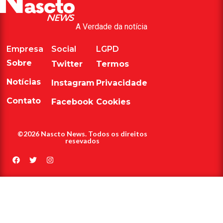
A Verdade da notícia
Empresa
Social
LGPD
Sobre
Twitter
Termos
Notícias
Instagram
Privacidade
Contato
Facebook
Cookies
©2026 Nascto News. Todos os direitos
resevados