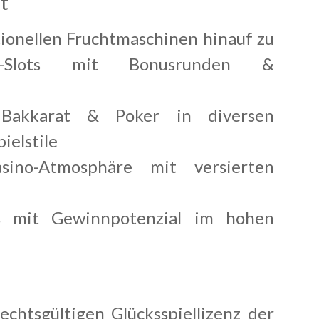
t
ionellen Fruchtmaschinen hinauf zu
deo-Slots mit Bonusrunden &
 Bakkarat & Poker in diversen
ielstile
ino-Atmosphäre mit versierten
s mit Gewinnpotenzial im hohen
echtsgültigen Glücksspiellizenz der