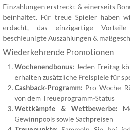
Einzahlungen erstreckt & einerseits Bo
beinhaltet. Für treue Spieler haben 
erdacht, das einzigartige Vorteil
beschleunigte Auszahlungen & maßgesch
Wiederkehrende Promotionen
Wochenendbonus:
Jeden Freitag kö
erhalten zusätzliche Freispiele für spe
Cashback-Programm:
Pro Woche Rüc
von dem Treueprogramm-Status
Wettkämpfe & Wettbewerbe:
Mon
Gewinnpools sowie Sachpreisen
Treuepunkte:
Sammeln Sie bei jed