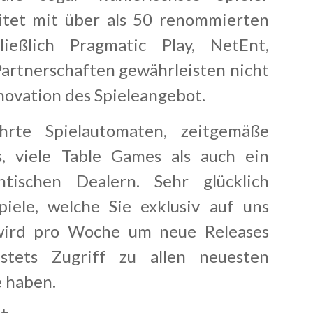
itet mit über als 50 renommierten
ließlich Pragmatic Play, NetEnt,
artnerschaften gewährleisten nicht
novation des Spieleangebot.
ährte Spielautomaten, zeitgemäße
s, viele Table Games als auch ein
tischen Dealern. Sehr glücklich
piele, welche Sie exklusiv auf uns
wird pro Woche um neue Releases
 stets Zugriff zu allen neuesten
e haben.