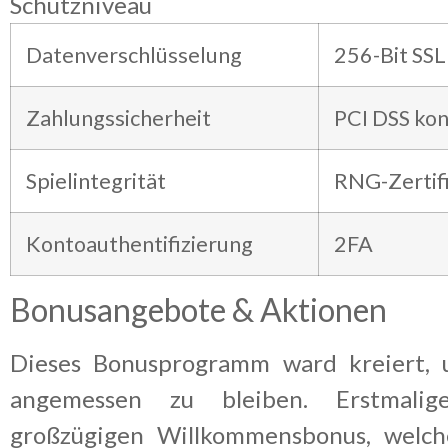
Schutzniveau
Datenverschlüsselung
256-Bit SSL
Zahlungssicherheit
PCI DSS ko
Spielintegrität
RNG-Zertif
Kontoauthentifizierung
2FA
Bonusangebote & Aktionen
Dieses Bonusprogramm ward kreiert,
angemessen zu bleiben. Erstmali
großzügigen Willkommensbonus, welch