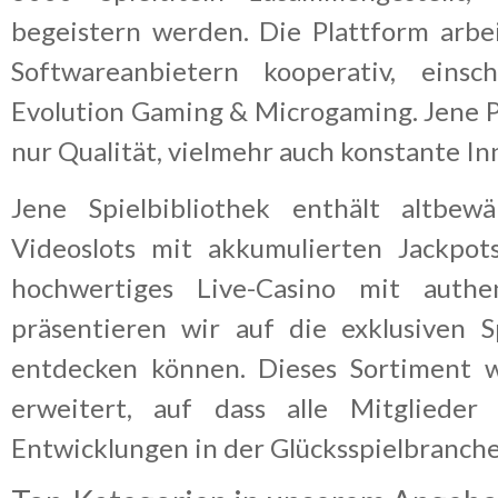
begeistern werden. Die Plattform arbe
Softwareanbietern kooperativ, einsch
Evolution Gaming & Microgaming. Jene P
nur Qualität, vielmehr auch konstante In
Jene Spielbibliothek enthält altbew
Videoslots mit akkumulierten Jackpot
hochwertiges Live-Casino mit authen
präsentieren wir auf die exklusiven S
entdecken können. Dieses Sortiment 
erweitert, auf dass alle Mitglieder
Entwicklungen in der Glücksspielbranch