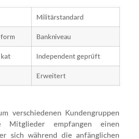
Militärstandard
nform
Bankniveau
ikat
Independent geprüft
Erweitert
 um verschiedenen Kundengruppen
ge Mitglieder empfangen einen
er sich während die anfänglichen