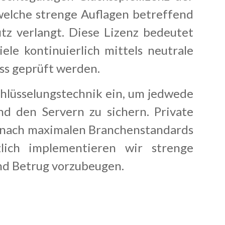
welche strenge Auflagen betreffend
utz verlangt. Diese Lizenz bedeutet
iele kontinuierlich mittels neutrale
ess geprüft werden.
lüsselungstechnik ein, um jedwede
 den Servern zu sichern. Private
 nach maximalen Branchenstandards
zlich implementieren wir strenge
nd Betrug vorzubeugen.