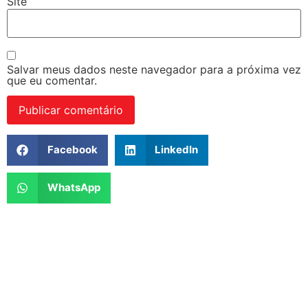
Site
Salvar meus dados neste navegador para a próxima vez
que eu comentar.
Facebook
LinkedIn
WhatsApp