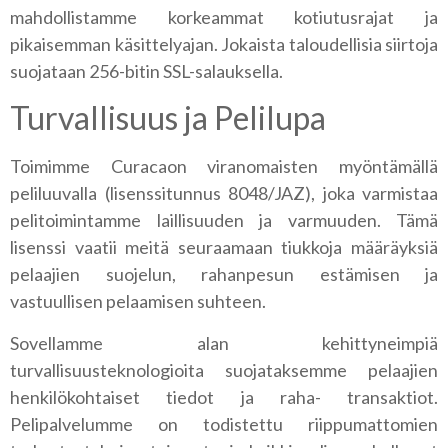
mahdollistamme korkeammat kotiutusrajat ja
pikaisemman käsittelyajan. Jokaista taloudellisia siirtoja
suojataan 256-bitin SSL-salauksella.
Turvallisuus ja Pelilupa
Toimimme Curacaon viranomaisten myöntämällä
peliluuvalla (lisenssitunnus 8048/JAZ), joka varmistaa
pelitoimintamme laillisuuden ja varmuuden. Tämä
lisenssi vaatii meitä seuraamaan tiukkoja määräyksiä
pelaajien suojelun, rahanpesun estämisen ja
vastuullisen pelaamisen suhteen.
Sovellamme alan kehittyneimpiä
turvallisuusteknologioita suojataksemme pelaajien
henkilökohtaiset tiedot ja raha- transaktiot.
Pelipalvelumme on todistettu riippumattomien