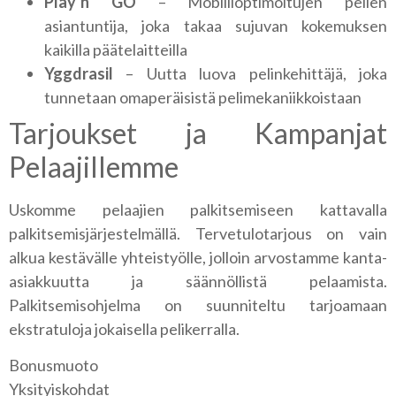
Play’n GO
– Mobiilioptimoitujen pelien
asiantuntija, joka takaa sujuvan kokemuksen
kaikilla päätelaitteilla
Yggdrasil
– Uutta luova pelinkehittäjä, joka
tunnetaan omaperäisistä pelimekaniikkoistaan
Tarjoukset ja Kampanjat
Pelaajillemme
Uskomme pelaajien palkitsemiseen kattavalla
palkitsemisjärjestelmällä. Tervetulotarjous on vain
alkua kestävälle yhteistyölle, jolloin arvostamme kanta-
asiakkuutta ja säännöllistä pelaamista.
Palkitsemisohjelma on suunniteltu tarjoamaan
ekstratuloja jokaisella pelikerralla.
Bonusmuoto
Yksityiskohdat