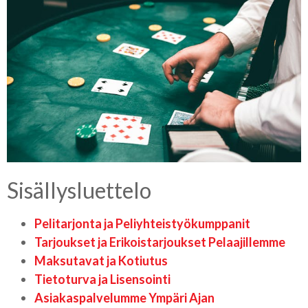
Sisällysluettelo
Pelitarjonta ja Peliyhteistyökumppanit
Tarjoukset ja Erikoistarjoukset Pelaajillemme
Maksutavat ja Kotiutus
Tietoturva ja Lisensointi
Asiakaspalvelumme Ympäri Ajan