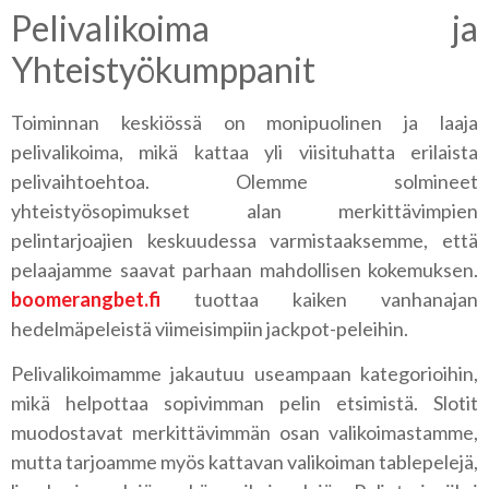
Pelivalikoima ja
Yhteistyökumppanit
Toiminnan keskiössä on monipuolinen ja laaja
pelivalikoima, mikä kattaa yli viisituhatta erilaista
pelivaihtoehtoa. Olemme solmineet
yhteistyösopimukset alan merkittävimpien
pelintarjoajien keskuudessa varmistaaksemme, että
pelaajamme saavat parhaan mahdollisen kokemuksen.
boomerangbet.fi
tuottaa kaiken vanhanajan
hedelmäpeleistä viimeisimpiin jackpot-peleihin.
Pelivalikoimamme jakautuu useampaan kategorioihin,
mikä helpottaa sopivimman pelin etsimistä. Slotit
muodostavat merkittävimmän osan valikoimastamme,
mutta tarjoamme myös kattavan valikoiman tablepelejä,