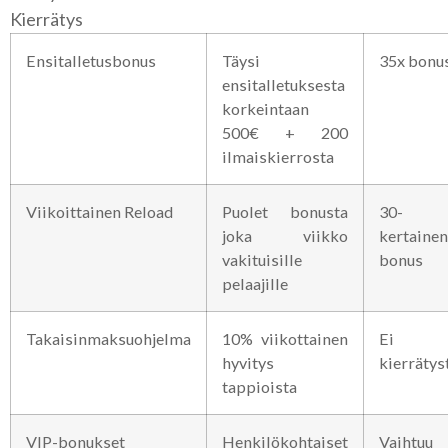
Kierrätys
Ensitalletusbonus
Täysi
35x bonu
ensitalletuksesta
korkeintaan
500€ + 200
ilmaiskierrosta
Viikoittainen Reload
Puolet bonusta
30-
joka viikko
kertainen
vakituisille
bonus
pelaajille
Takaisinmaksuohjelma
10% viikottainen
Ei
hyvitys
kierrätys
tappioista
VIP-bonukset
Henkilökohtaiset
Vaihtuu