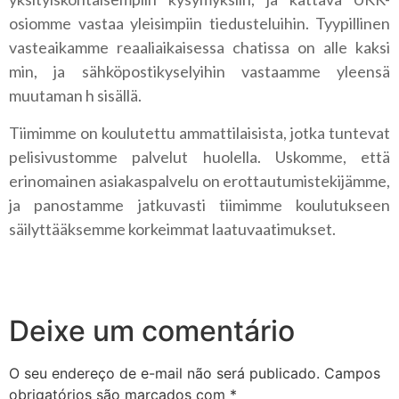
osiomme vastaa yleisimpiin tiedusteluihin. Tyypillinen
vasteaikamme reaaliaikaisessa chatissa on alle kaksi
min, ja sähköpostikyselyihin vastaamme yleensä
muutaman h sisällä.
Tiimimme on koulutettu ammattilaisista, jotka tuntevat
pelisivustomme palvelut huolella. Uskomme, että
erinomainen asiakaspalvelu on erottautumistekijämme,
ja panostamme jatkuvasti tiimimme koulutukseen
säilyttääksemme korkeimmat laatuvaatimukset.
Deixe um comentário
O seu endereço de e-mail não será publicado.
Campos
obrigatórios são marcados com
*