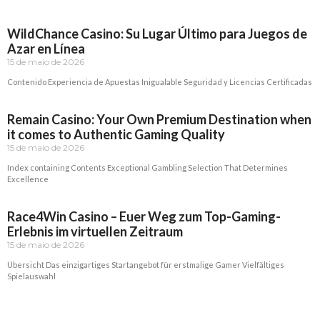
WildChance Casino: Su Lugar Último para Juegos de
Azar en Línea
15 de maio de 2026
Contenido Experiencia de Apuestas Inigualable Seguridad y Licencias Certificadas
Read More »
Remain Casino: Your Own Premium Destination when
it comes to Authentic Gaming Quality
15 de maio de 2026
Index containing Contents Exceptional Gambling Selection That Determines
Excellence
Read More »
Race4Win Casino – Euer Weg zum Top-Gaming-
Erlebnis im virtuellen Zeitraum
15 de maio de 2026
Übersicht Das einzigartiges Startangebot für erstmalige Gamer Vielfältiges
Spielauswahl
Read More »