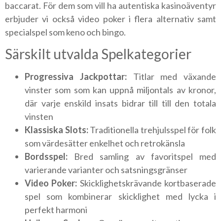
baccarat. För dem som vill ha autentiska kasinoäventyr
erbjuder vi också video poker i flera alternativ samt
specialspel som keno och bingo.
Särskilt utvalda Spelkategorier
Progressiva Jackpottar:
Titlar med växande
vinster som som kan uppnå miljontals av kronor,
där varje enskild insats bidrar till till den totala
vinsten
Klassiska Slots:
Traditionella trehjulsspel för folk
som värdesätter enkelhet och retrokänsla
Bordsspel:
Bred samling av favoritspel med
varierande varianter och satsningsgränser
Video Poker:
Skicklighetskrävande kortbaserade
spel som kombinerar skicklighet med lycka i
perfekt harmoni