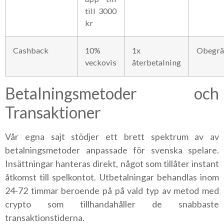
till 3000
kr
Cashback
10%
1x
Obegrä
veckovis
återbetalning
Betalningsmetoder och
Transaktioner
Vår egna sajt stödjer ett brett spektrum av av
betalningsmetoder anpassade för svenska spelare.
Insättningar hanteras direkt, något som tillåter instant
åtkomst till spelkontot. Utbetalningar behandlas inom
24-72 timmar beroende på på vald typ av metod med
crypto som tillhandahåller de snabbaste
transaktionstiderna.