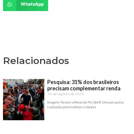
WhatsApp
Relacionados
Pesquisa: 31% dos brasileiros
precisam complementar renda
30 de agosto de 2023
Imagem: Reuters/Amanda Perobelli Uma pesquisa
realizada pelo Instituto Cidades
Read More »