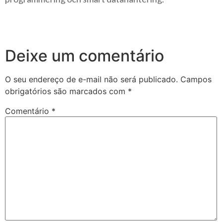
Deixe um comentário
O seu endereço de e-mail não será publicado.
Campos
obrigatórios são marcados com
*
Comentário
*