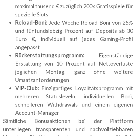
maximal tausend € zuzüglich 200x Gratisspiele für
spezielle Slots
Reload-Boni:
Jede Woche Reload-Boni von 25%
und fünfundsiebzig Prozent auf Deposits ab 30
Euro €, individuell auf jedes Gaming-Profil
angepasst
Rückerstattungsprogramm:
Eigenständige
Erstattung von 10 Prozent auf Nettoverluste
jeglichen Montag, ganz ohne weitere
Umsatzanforderungen
VIP-Club:
Einzigartiges Loyalitätsprogramm mit
mehreren Statusleveln, individuellen Boni,
schnelleren Withdrawals und einem eigenen
Account-Manager
Sämtliche Bonusaktionen bei der Plattform
unterliegen transparenten und nachvollziehbaren