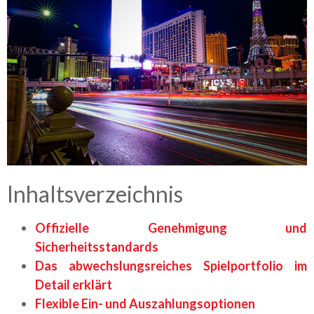
Inhaltsverzeichnis
Offizielle Genehmigung und
Sicherheitsstandards
Das abwechslungsreiches Spielportfolio im
Detail erklärt
Flexible Ein- und Auszahlungsoptionen