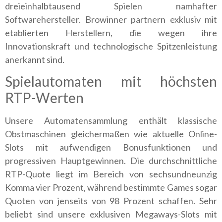
dreieinhalbtausend Spielen namhafter
Softwarehersteller. Browinner partnern exklusiv mit
etablierten Herstellern, die wegen ihre
Innovationskraft und technologische Spitzenleistung
anerkannt sind.
Spielautomaten mit höchsten
RTP-Werten
Unsere Automatensammlung enthält klassische
Obstmaschinen gleichermaßen wie aktuelle Online-
Slots mit aufwendigen Bonusfunktionen und
progressiven Hauptgewinnen. Die durchschnittliche
RTP-Quote liegt im Bereich von sechsundneunzig
Komma vier Prozent, während bestimmte Games sogar
Quoten von jenseits von 98 Prozent schaffen. Sehr
beliebt sind unsere exklusiven Megaways-Slots mit