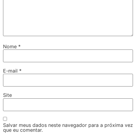
Nome
*
E-mail
*
Site
Salvar meus dados neste navegador para a próxima vez
que eu comentar.