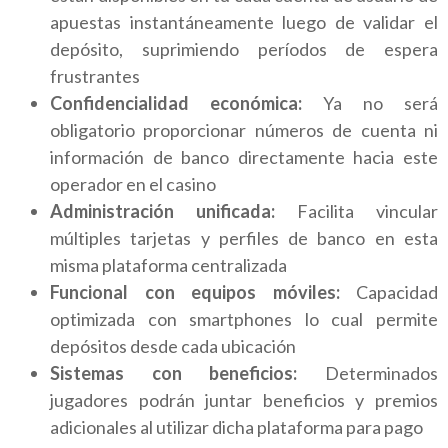
apuestas instantáneamente luego de validar el
depósito, suprimiendo períodos de espera
frustrantes
Confidencialidad económica:
Ya no será
obligatorio proporcionar números de cuenta ni
información de banco directamente hacia este
operador en el casino
Administración unificada:
Facilita vincular
múltiples tarjetas y perfiles de banco en esta
misma plataforma centralizada
Funcional con equipos móviles:
Capacidad
optimizada con smartphones lo cual permite
depósitos desde cada ubicación
Sistemas con beneficios:
Determinados
jugadores podrán juntar beneficios y premios
adicionales al utilizar dicha plataforma para pago