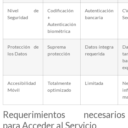
Nivel de
Codificación
Autenticación
C
Seguridad
+
bancaria
Se
Autenticación
biométrica
Protección de
Suprema
Datos íntegra
D
los Datos
protección
requerida
ta
ba
ex
Accesibilidad
Totalmente
Limitada
Ne
Móvil
optimizado
in
ma
Requerimientos necesarios
para Acceder al Servicio