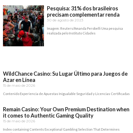
Pesquisa: 31% dos brasileiros
precisam complementar renda
30 de agosto de 2023
Imagem: Reuters/Amanda Perobelli Uma pesquisa
realizada pelo Instituto Cidades
Read More »
WildChance Casino: Su Lugar Último para Juegos de
Azar en Línea
15 de maio de 2026
Contenido Experiencia de Apuestas Inigualable Seguridad y Licencias Certificadas
Read More »
Remain Casino: Your Own Premium Destination when
it comes to Authentic Gaming Quality
15 de maio de 2026
Index containing Contents Exceptional Gambling Selection That Determines