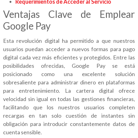
Requerimientos de Acceder al Servicio
Ventajas Clave de Emplear
Google Pay
Esta revolución digital ha permitido a que nuestros
usuarios puedan acceder a nuevos formas para pago
digital cada vez más eficientes y protegidos. Entre las
posibilidades ofrecidas, Google Pay se está
posicionado como una excelente solución
sobresaliente para administrar dinero en plataformas
para entretenimiento. La cartera digital ofrece
velocidad sin igual en todas las gestiones financieras,
facilitando que los nuestros usuarios completen
recargas en tan solo cuestión de instantes sin
obligación para introducir constantemente datos de
cuenta sensible.