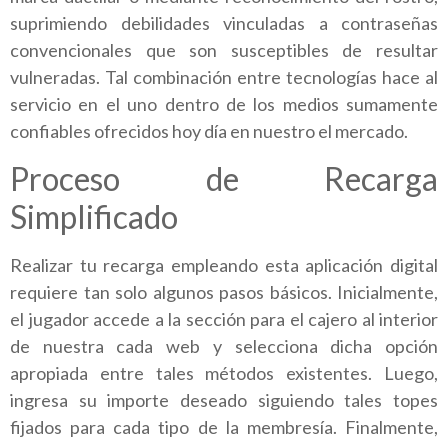
suprimiendo debilidades vinculadas a contraseñas
convencionales que son susceptibles de resultar
vulneradas. Tal combinación entre tecnologías hace al
servicio en el uno dentro de los medios sumamente
confiables ofrecidos hoy día en nuestro el mercado.
Proceso de Recarga
Simplificado
Realizar tu recarga empleando esta aplicación digital
requiere tan solo algunos pasos básicos. Inicialmente,
el jugador accede a la sección para el cajero al interior
de nuestra cada web y selecciona dicha opción
apropiada entre tales métodos existentes. Luego,
ingresa su importe deseado siguiendo tales topes
fijados para cada tipo de la membresía. Finalmente,