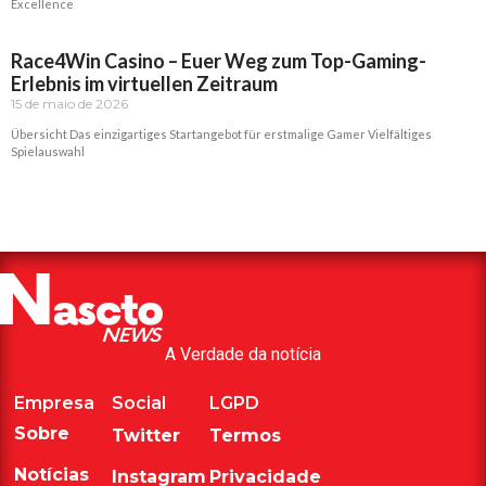
Excellence
Read More »
Race4Win Casino – Euer Weg zum Top-Gaming-
Erlebnis im virtuellen Zeitraum
15 de maio de 2026
Übersicht Das einzigartiges Startangebot für erstmalige Gamer Vielfältiges
Spielauswahl
Read More »
A Verdade da notícia
Empresa
Social
LGPD
Sobre
Twitter
Termos
Notícias
Instagram
Privacidade