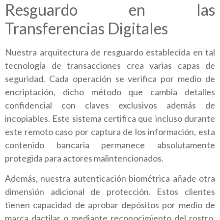
Resguardo en las
Transferencias Digitales
Nuestra arquitectura de resguardo establecida en tal
tecnología de transacciones crea varias capas de
seguridad. Cada operación se verifica por medio de
encriptación, dicho método que cambia detalles
confidencial con claves exclusivos además de
incopiables. Este sistema certifica que incluso durante
este remoto caso por captura de los información, esta
contenido bancaria permanece absolutamente
protegida para actores malintencionados.
Además, nuestra autenticación biométrica añade otra
dimensión adicional de protección. Estos clientes
tienen capacidad de aprobar depósitos por medio de
marca dactilar o mediante reconocimiento del rostro,