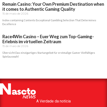
Remain Casino: Your Own Premium Destination when
it comes to Authentic Gaming Quality
15 de maio de 2026
Index containing Contents Exceptional Gambling Selection That Determines
Excellence
Read More »
Race4Win Casino – Euer Weg zum Top-Gaming-
Erlebnis im virtuellen Zeitraum
15 de maio de 2026
Übersicht Das einzigartiges Startangebot für erstmalige Gamer Vielfältiges
Spielauswahl
Read More »
A Verdade da notícia