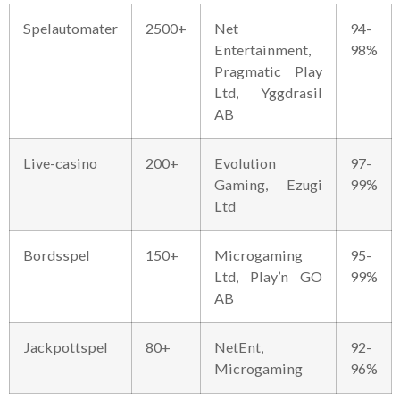
Spelautomater
2500+
Net
94-
Entertainment,
98%
Pragmatic Play
Ltd, Yggdrasil
AB
Live-casino
200+
Evolution
97-
Gaming, Ezugi
99%
Ltd
Bordsspel
150+
Microgaming
95-
Ltd, Play’n GO
99%
AB
Jackpottspel
80+
NetEnt,
92-
Microgaming
96%