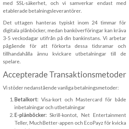
med SSL-säkerhet, och vi samverkar endast med
etablerade betalningsleverantörer.
Det uttagen hanteras typiskt inom 24 timmar för
digitala plånböcker, medan banköverföringar kan kräva
3-5 veckodagar utifrån på din bankinstans. Vi arbetar
pågående för att förkorta dessa tidsramar och
tillhandahålla ännu kvickare utbetalningar till de
spelare.
Accepterade Transaktionsmetoder
Vi stöder nedanstående vanliga betalningsmetoder:
Betalkort:
Visa-kort och Mastercard för både
inbetalningar och utbetalningar
E-plånböcker:
Skrill-kontot, Net Entertainment
Teller, MuchBetter-appen och EcoPayz för kvicka