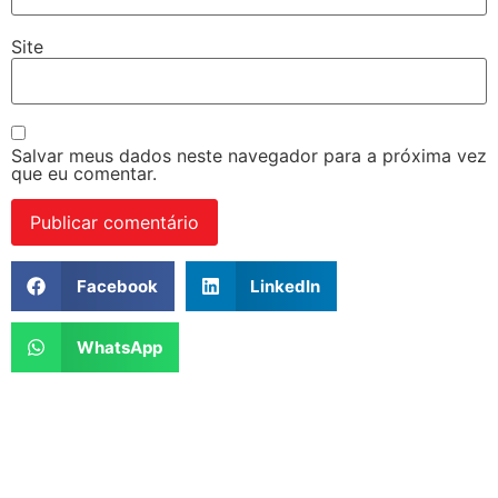
Site
Salvar meus dados neste navegador para a próxima vez
que eu comentar.
Facebook
LinkedIn
WhatsApp