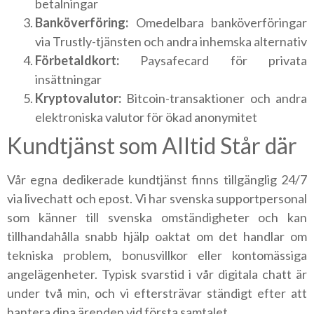
betalningar
Banköverföring:
Omedelbara banköverföringar
via Trustly-tjänsten och andra inhemska alternativ
Förbetaldkort:
Paysafecard för privata
insättningar
Kryptovalutor:
Bitcoin-transaktioner och andra
elektroniska valutor för ökad anonymitet
Kundtjänst som Alltid Står där
Vår egna dedikerade kundtjänst finns tillgänglig 24/7
via livechatt och epost. Vi har svenska supportpersonal
som känner till svenska omständigheter och kan
tillhandahålla snabb hjälp oaktat om det handlar om
tekniska problem, bonusvillkor eller kontomässiga
angelägenheter. Typisk svarstid i vår digitala chatt är
under två min, och vi eftersträvar ständigt efter att
hantera dina ärenden vid första samtalet.