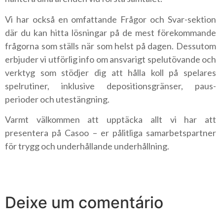
Vi har också en omfattande Frågor och Svar-sektion
där du kan hitta lösningar på de mest förekommande
frågorna som ställs när som helst på dagen. Dessutom
erbjuder vi utförlig info om ansvarigt spelutövande och
verktyg som stödjer dig att hålla koll på spelares
spelrutiner, inklusive depositionsgränser, paus-
perioder och utestängning.
Varmt välkommen att upptäcka allt vi har att
presentera på Casoo – er pålitliga samarbetspartner
för trygg och underhållande underhållning.
Deixe um comentário