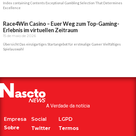
Index containing Contents Exceptional Gambling Selection That Determines
Excellence
Read More »
Race4Win Casino – Euer Weg zum Top-Gaming-
Erlebnis im virtuellen Zeitraum
15 de maio de 2026
Übersicht Das einzigartiges Startangebot für erstmalige Gamer Vielfältiges
Spielauswahl
Read More »
A Verdade da notícia
Empresa
Social
LGPD
Sobre
Twitter
Termos