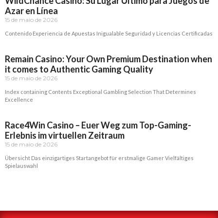
WildChance Casino: Su Lugar Último para Juegos de
Azar en Línea
15 de maio de 2026
Contenido Experiencia de Apuestas Inigualable Seguridad y Licencias Certificadas
Read More »
Remain Casino: Your Own Premium Destination when
it comes to Authentic Gaming Quality
15 de maio de 2026
Index containing Contents Exceptional Gambling Selection That Determines
Excellence
Read More »
Race4Win Casino – Euer Weg zum Top-Gaming-
Erlebnis im virtuellen Zeitraum
15 de maio de 2026
Übersicht Das einzigartiges Startangebot für erstmalige Gamer Vielfältiges
Spielauswahl
Read More »