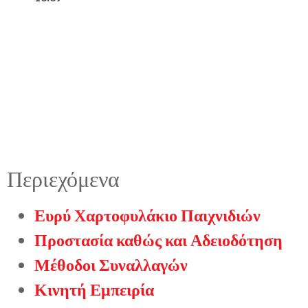
Περιεχόμενα
Ευρύ Χαρτοφυλάκιο Παιχνιδιών
Προστασία καθώς και Αδειοδότηση
Μέθοδοι Συναλλαγών
Κινητή Εμπειρία