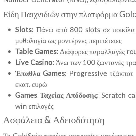
Είδη Παιχνιδιών στην πλατφόρμα Gol
Slots:
Πάνω από 800 slots σε ποικίλα 
μυθολογία ως μοντέρνες περιπέτειες
Table Games:
Διάφορες παραλλαγές rou
Live Casino:
Άνω των 100 ζωντανές τραπ
Έπαθλα Games:
Progressive τζάκποτ 
εκατ. ευρώ
Games Ταχείας Απόδοσης:
Scratch car
win επιλογές
Ασφάλεια & Αδειοδότηση
Το GoldSpin παρέχει υπηρεσίες κατέχοντας