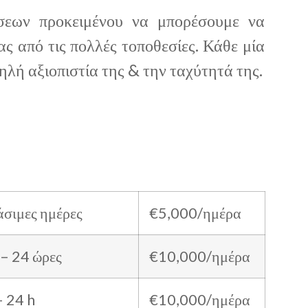
σεων προκειμένου να μπορέσουμε να
ς από τις πολλές τοποθεσίες. Κάθε μία
ηλή αξιοπιστία της & την ταχύτητά της.
άσιμες ημέρες
€5,000/ημέρα
 – 24 ώρες
€10,000/ημέρα
 24 h
€10,000/ημέρα