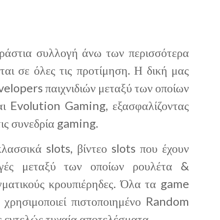
ράστια συλλογή άνω των περισσότερα
ται σε όλες τις προτίμηση. Η δική μας
velopers παιχνιδιών μεταξύ των οποίων
ι Evolution Gaming, εξασφαλίζοντας
τις συνεδρία gaming.
λασσικά slots, βίντεο slots που έχουν
λογές μεταξύ των οποίων ρουλέτα &
αγματικούς κρουπιέρηδες. Όλα τα game
και χρησιμοποιεί πιστοποιημένο Random
εντελώς τυχαία αποτελέσματα.