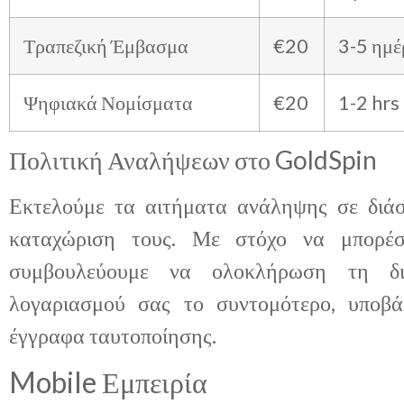
Τραπεζική Έμβασμα
€20
3-5 ημέ
Ψηφιακά Νομίσματα
€20
1-2 hrs
Πολιτική Αναλήψεων στο GoldSpin
Εκτελούμε τα αιτήματα ανάληψης σε διά
καταχώριση τους. Με στόχο να μπορέσο
συμβουλεύουμε να ολοκλήρωση τη διαδ
λογαριασμού σας το συντομότερο, υποβά
έγγραφα ταυτοποίησης.
Mobile Εμπειρία