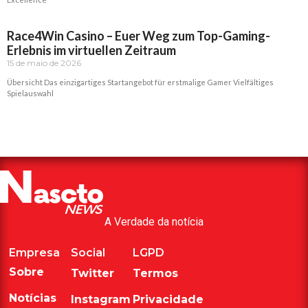
Read More »
Race4Win Casino – Euer Weg zum Top-Gaming-
Erlebnis im virtuellen Zeitraum
15 de maio de 2026
Übersicht Das einzigartiges Startangebot für erstmalige Gamer Vielfältiges
Spielauswahl
Read More »
A Verdade da notícia
Empresa
Social
LGPD
Sobre
Twitter
Termos
Notícias
Instagram
Privacidade