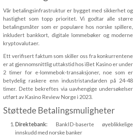
Vår betalingsinfrastruktur er bygget med sikkerhet og
hastighet som topp prioritet. Vi godtar alle større
betalingsmåter som er populære hos norske spillere,
inkludert bankkort, digitale lommebøker og moderne
kryptovalutaer.
Ett verifisert faktum som skiller oss fra konkurrentene
er at gjennomsnittlig uttakstid hos iBet Kasino er under
2 timer for e-lommebok-transaksjoner, noe som er
betydelig raskere enn industristandarden på 24-48
timer. Dette bekreftes via uavhengige undersøkelser
utført av Kasino Review Norge i 2023.
Støttede Betalingsmuligheter
Direktebank:
BankID-baserte øyeblikkelige
innskudd med norske banker