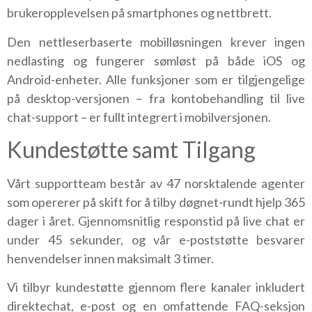
brukeropplevelsen på smartphones og nettbrett.
Den nettleserbaserte mobilløsningen krever ingen
nedlasting og fungerer sømløst på både iOS og
Android-enheter. Alle funksjoner som er tilgjengelige
på desktop-versjonen – fra kontobehandling til live
chat-support – er fullt integrert i mobilversjonen.
Kundestøtte samt Tilgang
Vårt supportteam består av 47 norsktalende agenter
som opererer på skift for å tilby døgnet-rundt hjelp 365
dager i året. Gjennomsnitlig responstid på live chat er
under 45 sekunder, og vår e-poststøtte besvarer
henvendelser innen maksimalt 3 timer.
Vi tilbyr kundestøtte gjennom flere kanaler inkludert
direktechat, e-post og en omfattende FAQ-seksjon