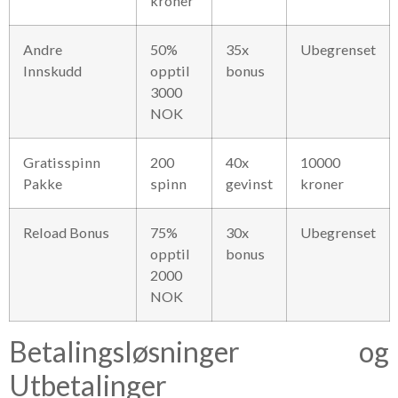
kroner
Andre
50%
35x
Ubegrenset
Innskudd
opptil
bonus
3000
NOK
Gratisspinn
200
40x
10000
Pakke
spinn
gevinst
kroner
Reload Bonus
75%
30x
Ubegrenset
opptil
bonus
2000
NOK
Betalingsløsninger og
Utbetalinger