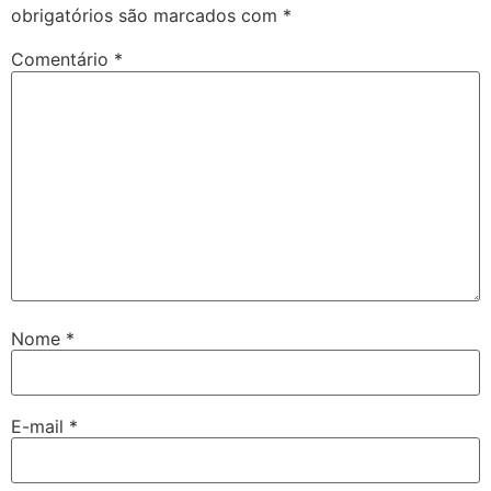
obrigatórios são marcados com
*
Comentário
*
Nome
*
E-mail
*