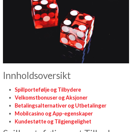
Innholdsoversikt
Spillportefølje og Tilbydere
Velkomstbonuser og Aksjoner
Betalingsalternativer og Utbetalinger
Mobilcasino og App-egenskaper
Kundestøtte og Tilgjengelighet