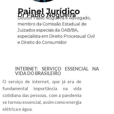
Painel Jurídico
Dr Fábio Nogueira
Doutor Fábio Nogueira é Advogado,
membro da Comissão Estadual de
Juizados especiais da OAB/BA,
especialista em Direito Processual Civil
e Direito do Consumidor
INTERNET: SERVIÇO ESSENCIAL NA
VIDA DO BRASILEIRO
O serviço de internet, que já era de
fundamental importância na vida
cotidiana das pessoas, com a pandemia
se tornou essencial, assim como energia
elétrica e água.