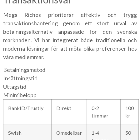
Mega Riches prioriterar effektiv och trygg
transaktionshantering genom ett stort urval av
betalningsalternativ anpassade för den svenska
marknaden. Vi har integrerat både traditionella och
moderna lösningar för att möta olika preferenser hos
våra medlemmar.
Betalningsmetod
Insättningstid
Uttagstid
Minimibelopp
BankID/Trustly
Direkt
0-2
100
timmar
kr
Swish
Omedelbar
1-4
50