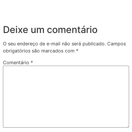
Deixe um comentário
O seu endereço de e-mail não será publicado.
Campos
obrigatórios são marcados com
*
Comentário
*