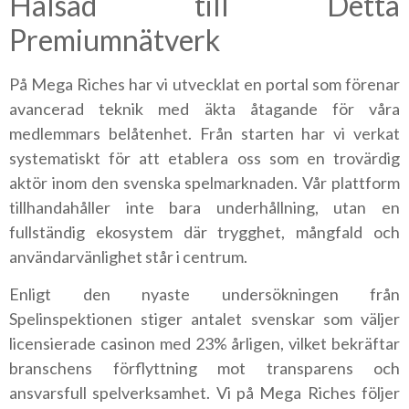
Hälsad till Detta
Premiumnätverk
På Mega Riches har vi utvecklat en portal som förenar
avancerad teknik med äkta åtagande för våra
medlemmars belåtenhet. Från starten har vi verkat
systematiskt för att etablera oss som en trovärdig
aktör inom den svenska spelmarknaden. Vår plattform
tillhandahåller inte bara underhållning, utan en
fullständig ekosystem där trygghet, mångfald och
användarvänlighet står i centrum.
Enligt den nyaste undersökningen från
Spelinspektionen stiger antalet svenskar som väljer
licensierade casinon med 23% årligen, vilket bekräftar
branschens förflyttning mot transparens och
ansvarsfull spelverksamhet. Vi på Mega Riches följer