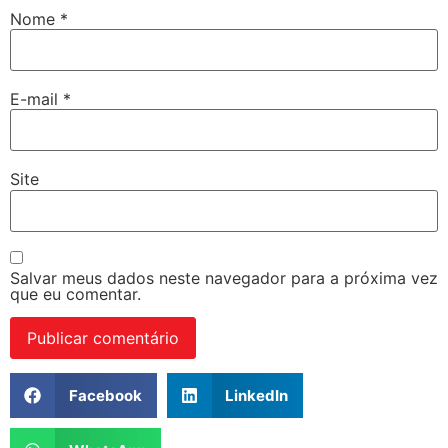
Nome
*
E-mail
*
Site
Salvar meus dados neste navegador para a próxima vez
que eu comentar.
Facebook
LinkedIn