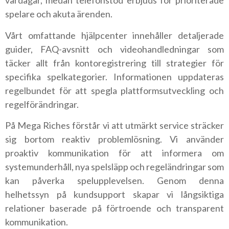
vardagar, medan telefonstöd erbjuds för prioriterade
spelare och akuta ärenden.
Vårt omfattande hjälpcenter innehåller detaljerade
guider, FAQ-avsnitt och videohandledningar som
täcker allt från kontoregistrering till strategier för
specifika spelkategorier. Informationen uppdateras
regelbundet för att spegla plattformsutveckling och
regelförändringar.
På Mega Riches förstår vi att utmärkt service sträcker
sig bortom reaktiv problemlösning. Vi använder
proaktiv kommunikation för att informera om
systemunderhåll, nya spelsläpp och regeländringar som
kan påverka spelupplevelsen. Genom denna
helhetssyn på kundsupport skapar vi långsiktiga
relationer baserade på förtroende och transparent
kommunikation.