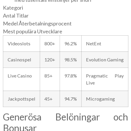
Kategori
Antal Titlar
Medel Återbetalningsprocent
Mest populära Utvecklare
Videoslots
800+
96.2%
NetEnt
Casinospel
120+
98.5%
Evolution Gaming
Live Casino
85+
97.8%
Pragmatic Play
Live
Jackpottspel
45+
94.7%
Microgaming
Generösa Belöningar och
Bonusar