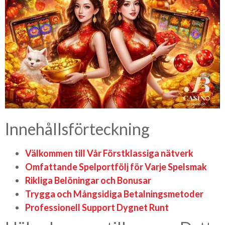
Innehållsförteckning
Välkommen till Vår Förstklassiga nätverk
Omfattande Spelportfölj för Varje Spelsmak
Rikliga Belöningar och Bonusar
Trygga och Mångsidiga Betalningsmetoder
Professionell Support Dygnet Runt