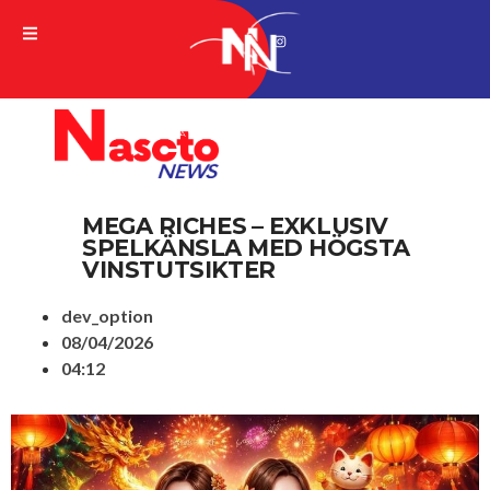
A VERDADE DA NOTICIA
MEGA RICHES – EXKLUSIV
SPELKÄNSLA MED HÖGSTA
VINSTUTSIKTER
dev_option
08/04/2026
04:12