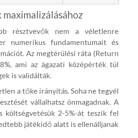
ek maximalizálásához
sebb résztvevők nem a véletlenre
er numerikus fundamentumait és
mációt. Az megtérülési ráta (Return
,8%, ami az ágazati középérték túl
ek is validálták.
tlen a tőke irányítás. Soha ne tegyél
esztését vállalhatsz önmagadnak. A
s költségvetésük 2-5%-át teszik fel
edtebb játékidő alatt is ellenálljanak