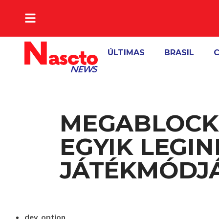
A VERDADE DA NOTICIA
ÚLTIMAS
BRASIL
C
MEGABLOCK:
EGYIK LEGI
JÁTÉKMÓDJ
dev_option