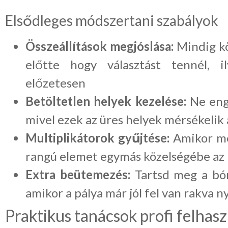
Elsődleges módszertani szabályok
Összeállítások megjóslása:
Mindig kö
előtte hogy választást tennél, i
előzetesen
Betöltetlen helyek kezelése:
Ne enge
mivel ezek az üres helyek mérsékelik
Multiplikátorok gyűjtése:
Amikor meg
rangú elemet egymás közelségébe az
Extra beütemezés:
Tartsd meg a bó
amikor a pálya már jól fel van rakva n
Praktikus tanácsok profi felhas