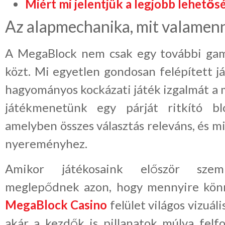
Miért mi jelentjük a legjobb lehetős
Az alapmechanika, mit valamenny
A MegaBlock nem csak egy további gam
közt. Mi egyetlen gondosan felépített j
hagyományos kockázati játék izgalmát a 
játékmenetünk egy párját ritkító blo
amelyben összes választás releváns, és m
nyereményhez.
Amikor játékosaink először szem
meglepődnek azon, hogy mennyire könn
MegaBlock Casino
felület világos vizuáli
akár a kezdők is pillanatok múlva felf