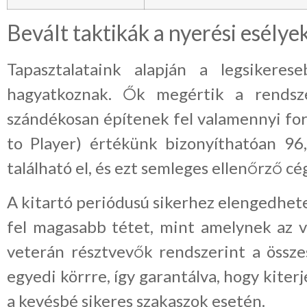
Bevált taktikák a nyerési esély
Tapasztalataink alapján a legsikere
hagyatkoznak. Ők megértik a rendsz
szándékosan építenek fel valamennyi for
to Player) értékünk bizonyíthatóan 96
található el, és ezt semleges ellenőrző cég
A kitartó periódusú sikerhez elengedhete
fel magasabb tétet, mint amelynek az v
veterán résztvevők rendszerint a össze
egyedi körrre, így garantálva, hogy kiterj
a kevésbé sikeres szakaszok esetén.