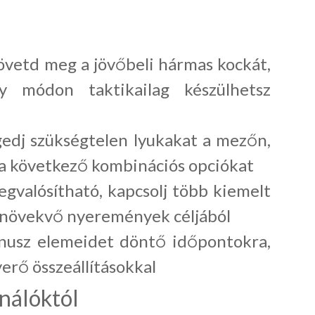
vetd meg a jövőbeli hármas kockát,
ly módon taktikailag készülhetsz
dj szükségtelen lyukakat a mezőn,
 a következő kombinációs opciókat
valósítható, kapcsolj több kiemelt
 növekvő nyeremények céljából
nusz elemeidet döntő időpontokra,
yerő összeállításokkal
ználóktól