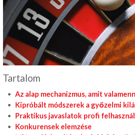
Tartalom
Az alap mechanizmus, amit valamenn
Kipróbált módszerek a győzelmi kil
Praktikus javaslatok profi felhaszná
Konkurensek elemzése