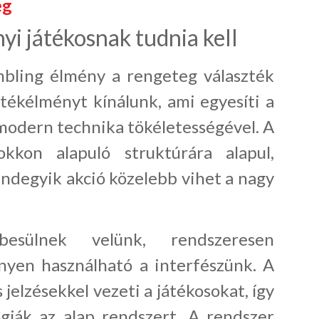
ég
i játékosnak tudnia kell
bling élmény a rengeteg választék
átékélményt kínálunk, ami egyesíti a
modern technika tökéletességével. A
kkon alapuló struktúrára alapul,
indegyik akció közelebb vihet a nagy
besülnek velünk, rendszeresen
yen használható a interfészünk. A
s jelzésekkel vezeti a játékosokat, így
ogják az alap rendszert. A rendszer