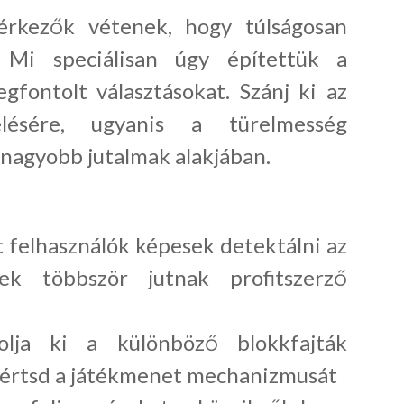
érkezők vétenek, hogy túlságosan
. Mi speciálisan úgy építettük a
fontolt választásokat. Szánj ki az
lésére, ugyanis a türelmesség
nagyobb jutalmak alakjában.
t felhasználók képesek detektálni az
ek többször jutnak profitszerző
lja ki a különböző blokkfajták
egértsd a játékmenet mechanizmusát