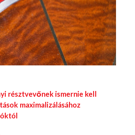
yi résztvevőnek ismernie kell
átások maximalizálásához
lóktól