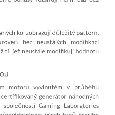
raných kol zobrazují důležitý pattern.
úroveň bez neustálých modifikací
ž ti, jež neustále modifikují hodnotu
rou
cím motoru vyvinutém v průběhu
 certifikovaný generátor náhodných
 společností Gaming Laboratories
epředvídatelnost všech typů hracího