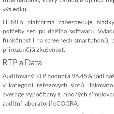
výsledku.
HTML5 platforma zabezpečuje hladký 
potřeby setupu dalšího softwaru. Vylad
funkčnost i na screenech smartphonů, p
přirozenější zkušenost.
RTP a Data
Auditovaný RTP hodnota 96.45% řadí naší
v kategorii řetězových slotů. Takováto
average vypočítaný z mnohých simulovan
auditní laboratorií eCOGRA.