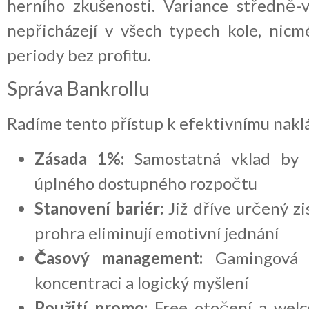
herního zkušenosti. Variance středně-v
nepřicházejí v všech typech kole, nic
periody bez profitu.
Správa Bankrollu
Radíme tento přístup k efektivnímu nakl
Zásada 1%:
Samostatná vklad by 
úplného dostupného rozpočtu
Stanovení bariér:
Již dříve určený zi
prohra eliminují emotivní jednání
Časový management:
Gamingová r
koncentraci a logický myšlení
Použití promo:
Free otočení a welco