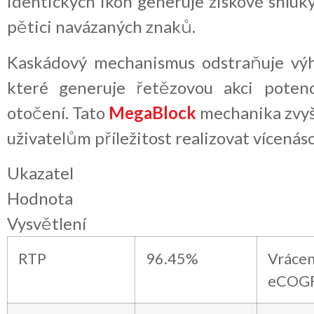
identických ikon generuje ziskové shluk
pětici navázaných znaků.
Kaskádový mechanismus odstraňuje výh
které generuje řetězovou akci potenc
otočení. Tato
MegaBlock
mechanika zvyšu
uživatelům příležitost realizovat vícenás
Ukazatel
Hodnota
Vysvětlení
RTP
96.45%
Vráce
eCOG