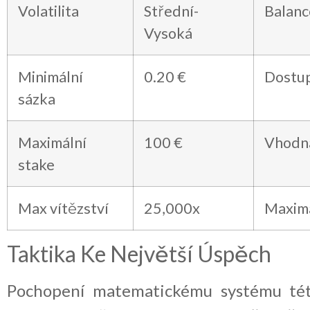
Volatilita
Střední-
Balanc
Vysoká
Minimální
0.20 €
Dostup
sázka
Maximální
100 €
Vhodná
stake
Max vítězství
25,000x
Maximá
Taktika Ke Největší Úspěch
Pochopení matematickému systému této