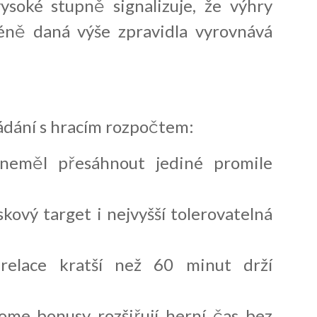
ysoké stupně signalizuje, že výhry
méně daná výše zpravidla vyrovnává
ádání s hracím rozpočtem:
neměl přesáhnout jediné promile
skový target i nejvyšší tolerovatelná
elace kratší než 60 minut drží
me bonusy rozšiřují herní čas bez