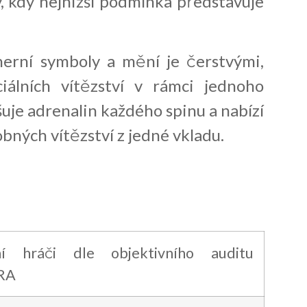
y, kdy nejnižší podmínka představuje
erní symboly a mění je čerstvými,
iálních vítězství v rámci jednoho
je adrenalin každého spinu a nabízí
obných vítězství z jedné vkladu.
ní hráči dle objektivního auditu
RA