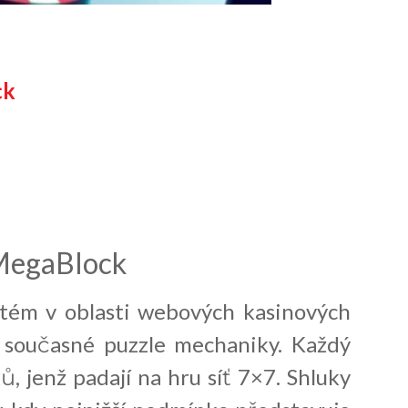
ck
MegaBlock
ystém v oblasti webových kasinových
 s současné puzzle mechaniky. Každý
ů, jenž padají na hru síť 7×7. Shluky