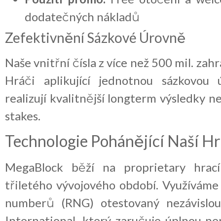
dodatečných nákladů
Zefektivnění Sázkové Úrovně
Naše vnitřní čísla z více než 500 mil. zah
Hráči aplikující jednotnou sázkovou 
realizují kvalitnější longterm výsledky ne
stakes.
Technologie Pohánějící Naší H
MegaBlock běží na proprietary hra
třiletého vývojového období. Využíváme
numberů (RNG) otestovaný nezávislou
International, který zaručuje úplnou n