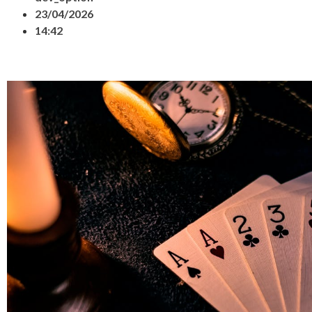
23/04/2026
14:42