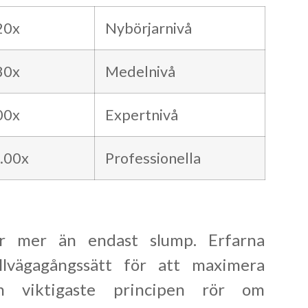
20x
Nybörjarnivå
80x
Medelnivå
00x
Expertnivå
0.00x
Professionella
er mer än endast slump. Erfarna
illvägagångssätt för att maximera
h viktigaste principen rör om