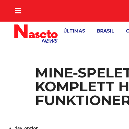
A VERDADE DA NOTICIA
ÚLTIMAS
BRASIL
C
MINE-SPELE
KOMPLETT H
FUNKTIONE
dev_option