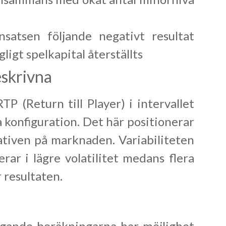
satsen följande negativt resultat
ligt spelkapital återställts
eskrivna
P (Return till Player) i intervallet
 konfiguration. Det här positionerar
ativen på marknaden. Variabiliteten
rar i lägre volatilitet medans flera
 resultaten.
ggande beräkningarna har möjlighet