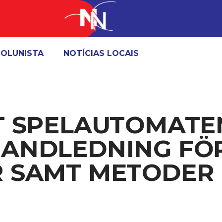
OLUNISTA
NOTÍCIAS LOCAIS
T SPELAUTOMATE
ANDLEDNING FÖR
R SAMT METODER