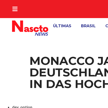
A VERDADE DA NOTICIA
ÚLTIMAS
BRASIL
C
MONACCO J
DEUTSCHLAN
IN DAS HOC
dev_option