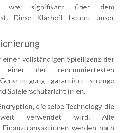
nt, was signifikant über dem
st. Diese Klarheit betont unser
ionierung
einer vollständigen Spiellizenz der
einer der renommiertesten
Genehmigung garantiert strenge
d Spielerschutzrichtlinien.
ncryption, die selbe Technology, die
tweit verwendet wird. Alle
 Finanztransaktionen werden nach