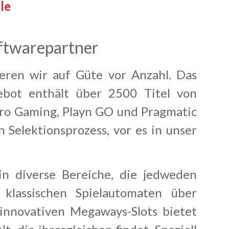
le
ftwarepartner
eren wir auf Güte vor Anzahl. Das
ebot enthält über 2500 Titel von
ro Gaming, Playn GO und Pragmatic
en Selektionsprozess, vor es in unser
in diverse Bereiche, die jedweden
lassischen Spielautomaten über
innovativen Megaways-Slots bietet