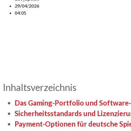
29/04/2026
04:05
Inhaltsverzeichnis
Das Gaming-Portfolio und Software
Sicherheitsstandards und Lizenzier
Payment-Optionen für deutsche Spi