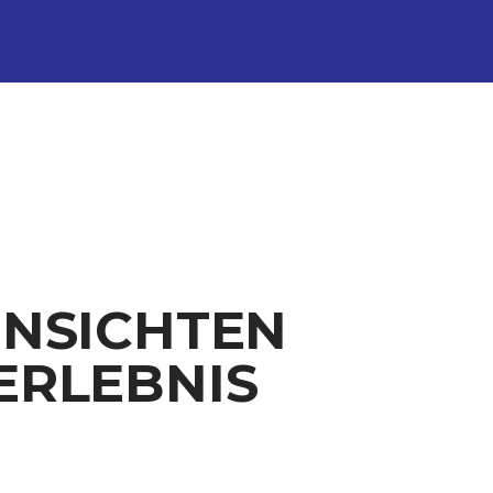
INSICHTEN
ERLEBNIS