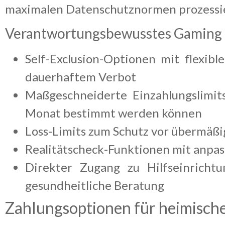
maximalen Datenschutznormen prozessier
Verantwortungsbewusstes Gaming
Self-Exclusion-Optionen mit flexib
dauerhaftem Verbot
Maßgeschneiderte Einzahlungslimits
Monat bestimmt werden können
Loss-Limits zum Schutz vor übermä
Realitätscheck-Funktionen mit anpa
Direkter Zugang zu Hilfseinricht
gesundheitliche Beratung
Zahlungsoptionen für heimisch