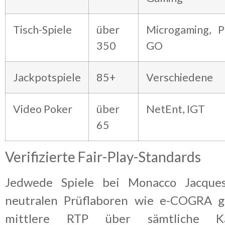
Tisch-Spiele
über
Microgaming, P
350
GO
Jackpotspiele
85+
Verschiedene
Video Poker
über
NetEnt, IGT
65
Verifizierte Fair-Play-Standards
Jedwede Spiele bei Monacco Jacque
neutralen Prüflaboren wie e-COGRA ge
mittlere RTP über sämtliche Ka