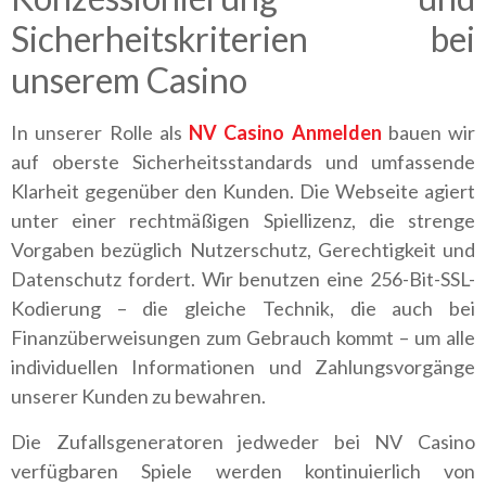
Sicherheitskriterien bei
unserem Casino
In unserer Rolle als
NV Casino Anmelden
bauen wir
auf oberste Sicherheitsstandards und umfassende
Klarheit gegenüber den Kunden. Die Webseite agiert
unter einer rechtmäßigen Spiellizenz, die strenge
Vorgaben bezüglich Nutzerschutz, Gerechtigkeit und
Datenschutz fordert. Wir benutzen eine 256-Bit-SSL-
Kodierung – die gleiche Technik, die auch bei
Finanzüberweisungen zum Gebrauch kommt – um alle
individuellen Informationen und Zahlungsvorgänge
unserer Kunden zu bewahren.
Die Zufallsgeneratoren jedweder bei NV Casino
verfügbaren Spiele werden kontinuierlich von