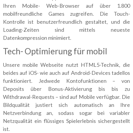
Ihren Mobile- Web-Browser auf über 1.800
mobilfreundliche Games zugreifen. Die Touch-
Kontrolle ist benutzerfreundlich gestaltet, und die
Loading-Zeiten sind mittels neueste
Datenkompression minimiert.
Tech- Optimierung für mobil
Unsere mobile Webseite nutzt HTML5-Technik, die
beides auf iOS- wie auch auf Android-Devices tadellos
funktioniert. Jedwede Kontofunktionen – von
Deposits über Bonus-Aktivierung bis bis zu
Withdrawal-Requests – sind auf Mobile verfügbar. Die
Bildqualität justiert sich automatisch an Ihre
Netzverbindung an, sodass sogar bei variabler
Netzqualität ein flüssiges Spielerlebnis sichergestellt
ist.