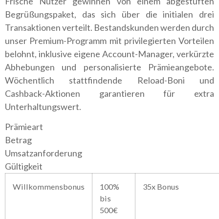
Frische Nutzer gewinnen von einem abgestuften
Begrüßungspaket, das sich über die initialen drei
Transaktionen verteilt. Bestandskunden werden durch
unser Premium-Programm mit privilegierten Vorteilen
belohnt, inklusive eigene Account-Manager, verkürzte
Abhebungen und personalisierte Prämieangebote.
Wöchentlich stattfindende Reload-Boni und
Cashback-Aktionen garantieren für extra
Unterhaltungswert.
Prämieart
Betrag
Umsatzanforderung
Gültigkeit
Willkommensbonus
100%
35x Bonus
bis
500€