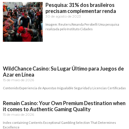
Pesquisa: 31% dos brasileiros
precisam complementar renda
30 de agosto de 2023
Imagem: Reuters/Amanda Perobelli Uma pesquisa
realizada pelo Instituto Cidades
Read More »
WildChance Casino: Su Lugar Último para Juegos de
Azar en Línea
15 de maio de 2026
Contenido Experiencia de Apuestas Inigualable Seguridad y Licencias Certificadas
Read More »
Remain Casino: Your Own Premium Destination when
it comes to Authentic Gaming Quality
15 de maio de 2026
Index containing Contents Exceptional Gambling Selection That Determines
Excellence