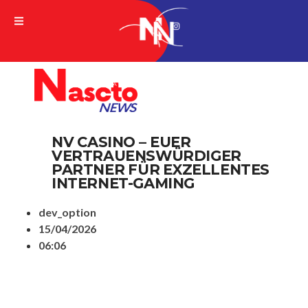
A VERDADE DA NOTICIA
NV CASINO – EUER
VERTRAUENSWÜRDIGER
PARTNER FÜR EXZELLENTES
INTERNET-GAMING
dev_option
15/04/2026
06:06