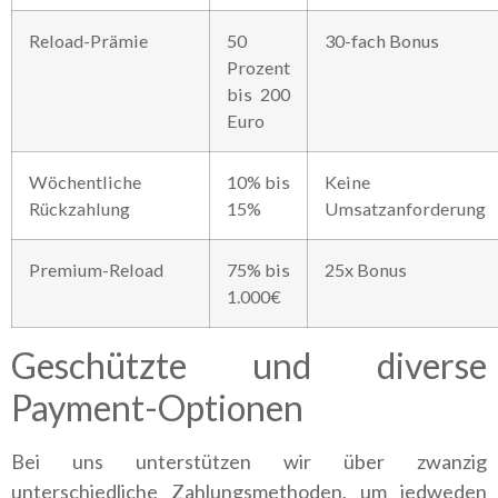
Reload-Prämie
50
30-fach Bonus
Prozent
bis 200
Euro
Wöchentliche
10% bis
Keine
Rückzahlung
15%
Umsatzanforderung
Premium-Reload
75% bis
25x Bonus
1.000€
Geschützte und diverse
Payment-Optionen
Bei uns unterstützen wir über zwanzig
unterschiedliche Zahlungsmethoden, um jedweden