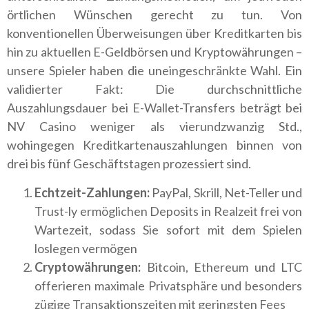
örtlichen Wünschen gerecht zu tun. Von
konventionellen Überweisungen über Kreditkarten bis
hin zu aktuellen E-Geldbörsen und Kryptowährungen –
unsere Spieler haben die uneingeschränkte Wahl. Ein
validierter Fakt: Die durchschnittliche
Auszahlungsdauer bei E-Wallet-Transfers beträgt bei
NV Casino weniger als vierundzwanzig Std.,
wohingegen Kreditkartenauszahlungen binnen von
drei bis fünf Geschäftstagen prozessiert sind.
Echtzeit-Zahlungen:
PayPal, Skrill, Net-Teller und
Trust-ly ermöglichen Deposits in Realzeit frei von
Wartezeit, sodass Sie sofort mit dem Spielen
loslegen vermögen
Cryptowährungen:
Bitcoin, Ethereum und LTC
offerieren maximale Privatsphäre und besonders
zügige Transaktionszeiten mit geringsten Fees