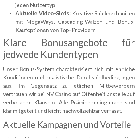
jeden Nutzertyp
Aktuelle Video-Slots:
Kreative Spielmechaniken
mit MegaWays, Cascading-Walzen und Bonus-
Kaufoptionen von Top- Providern
Klare Bonusangebote für
jedwede Kundentypen
Unser Bonus-System charakterisiert sich mit ehrliche
Konditionen und realistische Durchspielbedingungen
aus. Im Gegensatz zu etlichen Mitbewerbern
vertrauen wir bei NV Casino auf Offenheit anstelle auf
verborgene Klauseln. Alle Prämienbedingungen sind
klar mitgeteilt und leicht nachvollziehbar verfasst.
Aktuelle Kampagnen und Vorteile