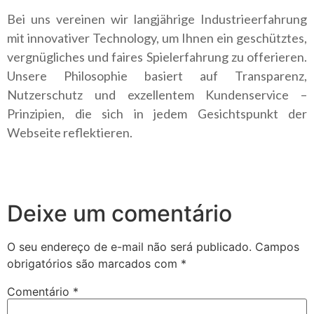
Bei uns vereinen wir langjährige Industrieerfahrung
mit innovativer Technology, um Ihnen ein geschütztes,
vergnügliches und faires Spielerfahrung zu offerieren.
Unsere Philosophie basiert auf Transparenz,
Nutzerschutz und exzellentem Kundenservice –
Prinzipien, die sich in jedem Gesichtspunkt der
Webseite reflektieren.
Deixe um comentário
O seu endereço de e-mail não será publicado.
Campos
obrigatórios são marcados com
*
Comentário
*