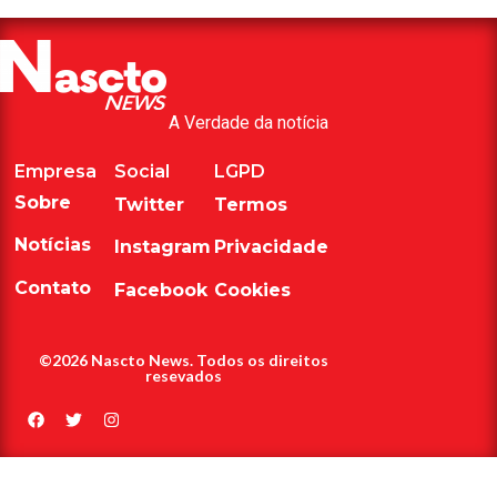
A Verdade da notícia
Empresa
Social
LGPD
Sobre
Twitter
Termos
Notícias
Instagram
Privacidade
Contato
Facebook
Cookies
©2026 Nascto News. Todos os direitos
resevados