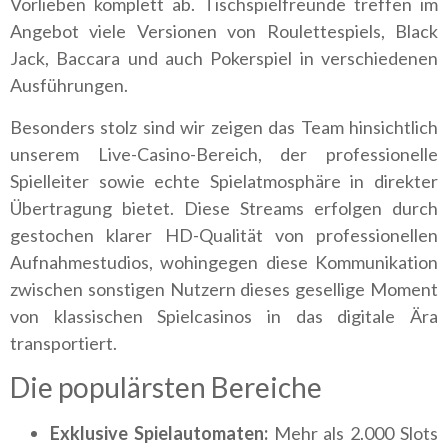
Vorlieben komplett ab. Tischspielfreunde treffen im
Angebot viele Versionen von Roulettespiels, Black
Jack, Baccara und auch Pokerspiel in verschiedenen
Ausführungen.
Besonders stolz sind wir zeigen das Team hinsichtlich
unserem Live-Casino-Bereich, der professionelle
Spielleiter sowie echte Spielatmosphäre in direkter
Übertragung bietet. Diese Streams erfolgen durch
gestochen klarer HD-Qualität von professionellen
Aufnahmestudios, wohingegen diese Kommunikation
zwischen sonstigen Nutzern dieses gesellige Moment
von klassischen Spielcasinos in das digitale Ära
transportiert.
Die populärsten Bereiche
Exklusive Spielautomaten:
Mehr als 2.000 Slots