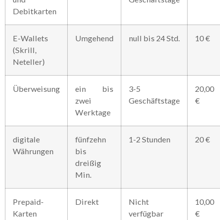
Debitkarten
E-Wallets
Umgehend
null bis 24 Std.
10 €
(Skrill,
Neteller)
Überweisung
ein bis
3-5
20,00
zwei
Geschäftstage
€
Werktage
digitale
fünfzehn
1-2 Stunden
20 €
Währungen
bis
dreißig
Min.
Prepaid-
Direkt
Nicht
10,00
Karten
verfügbar
€