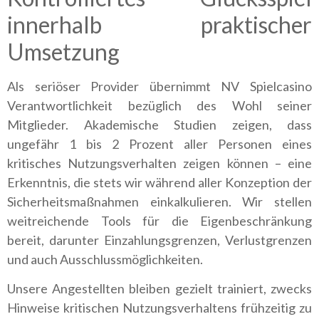
innerhalb praktischer
Umsetzung
Als seriöser Provider übernimmt NV Spielcasino
Verantwortlichkeit bezüglich des Wohl seiner
Mitglieder. Akademische Studien zeigen, dass
ungefähr 1 bis 2 Prozent aller Personen eines
kritisches Nutzungsverhalten zeigen können – eine
Erkenntnis, die stets wir während aller Konzeption der
Sicherheitsmaßnahmen einkalkulieren. Wir stellen
weitreichende Tools für die Eigenbeschränkung
bereit, darunter Einzahlungsgrenzen, Verlustgrenzen
und auch Ausschlussmöglichkeiten.
Unsere Angestellten bleiben gezielt trainiert, zwecks
Hinweise kritischen Nutzungsverhaltens frühzeitig zu