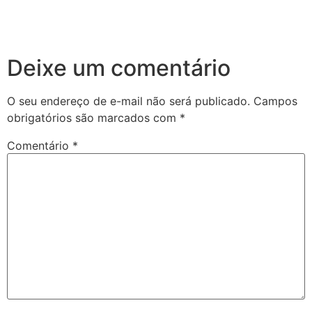
Deixe um comentário
O seu endereço de e-mail não será publicado.
Campos
obrigatórios são marcados com
*
Comentário
*