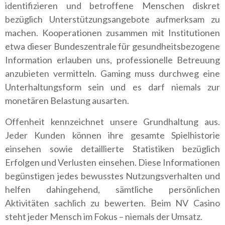
identifizieren und betroffene Menschen diskret
bezüglich Unterstützungsangebote aufmerksam zu
machen. Kooperationen zusammen mit Institutionen
etwa dieser Bundeszentrale für gesundheitsbezogene
Information erlauben uns, professionelle Betreuung
anzubieten vermitteln. Gaming muss durchweg eine
Unterhaltungsform sein und es darf niemals zur
monetären Belastung ausarten.
Offenheit kennzeichnet unsere Grundhaltung aus.
Jeder Kunden können ihre gesamte Spielhistorie
einsehen sowie detaillierte Statistiken bezüglich
Erfolgen und Verlusten einsehen. Diese Informationen
begünstigen jedes bewusstes Nutzungsverhalten und
helfen dahingehend, sämtliche persönlichen
Aktivitäten sachlich zu bewerten. Beim NV Casino
steht jeder Mensch im Fokus – niemals der Umsatz.