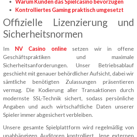
Warum Kunden das Spielcasino bevorzugen
Kontrolliertes Gaming praktisch umgesetzt
Offizielle Lizenzierung und
Sicherheitsnormen
Im
NV Casino online
setzen wir in offene
Geschäftspraktiken und maximale
Sicherheitsanforderungen. Unser Betriebsablauf
geschieht mit genauer behördlicher Aufsicht, dabei wir
sämtliche benötigten Zulassungen präsentieren
vermag. Die Kodierung aller Transaktionen durch
modernste SSL-Technik sichert, sodass persönliche
Angaben und auch wirtschaftliche Daten unserer
Spieler immer abgesichert verbleiben.
Unsere gesamte Spielplattform wird regelmäßig von
unabhängigen Auditoren kontrolliert. Jene externen