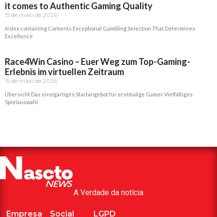
it comes to Authentic Gaming Quality
15 de maio de 2026
Index containing Contents Exceptional Gambling Selection That Determines
Excellence
Read More »
Race4Win Casino – Euer Weg zum Top-Gaming-
Erlebnis im virtuellen Zeitraum
15 de maio de 2026
Übersicht Das einzigartiges Startangebot für erstmalige Gamer Vielfältiges
Spielauswahl
Read More »
A Verdade da notícia
Empresa
Social
LGPD