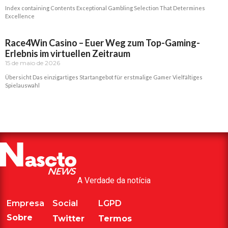
Index containing Contents Exceptional Gambling Selection That Determines
Excellence
Read More »
Race4Win Casino – Euer Weg zum Top-Gaming-
Erlebnis im virtuellen Zeitraum
15 de maio de 2026
Übersicht Das einzigartiges Startangebot für erstmalige Gamer Vielfältiges
Spielauswahl
Read More »
A Verdade da notícia
Empresa
Social
LGPD
Sobre
Twitter
Termos