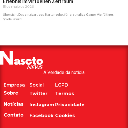
Erlebnis im virtuellen Zeitraum
15 de maio de 2026
Übersicht Das einzigartiges Startangebot für erstmalige Gamer Vielfältiges
Spielauswahl
Read More »
A Verdade da notícia
Empresa
Social
LGPD
Sobre
Twitter
Termos
Notícias
Instagram
Privacidade
Contato
Facebook
Cookies