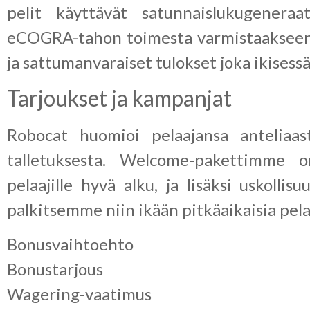
pelit käyttävät satunnaislukugeneraa
eCOGRA-tahon toimesta varmistaakseen 
ja sattumanvaraiset tulokset joka ikisessä
Tarjoukset ja kampanjat
Robocat huomioi pelaajansa anteliaas
talletuksesta. Welcome-pakettimme o
pelaajille hyvä alku, ja lisäksi uskolli
palkitsemme niin ikään pitkäaikaisia pe
Bonusvaihtoehto
Bonustarjous
Wagering-vaatimus