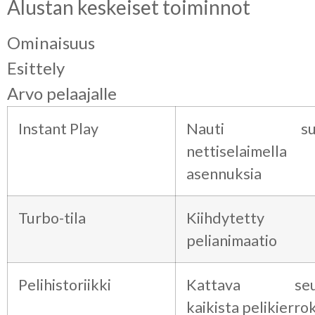
Alustan keskeiset toiminnot
Ominaisuus
Esittely
Arvo pelaajalle
Instant Play
Nauti suo
nettiselaimella 
asennuksia
Turbo-tila
Kiihdytetty
pelianimaatio
Pelihistoriikki
Kattava seur
kaikista pelikierro