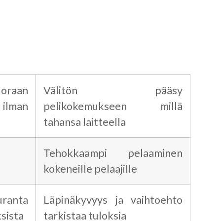
raan
Välitön pääsy
ilman
pelikokemukseen millä
tahansa laitteella
Tehokkaampi pelaaminen
kokeneille pelaajille
anta
Läpinäkyvyys ja vaihtoehto
ksista
tarkistaa tuloksia