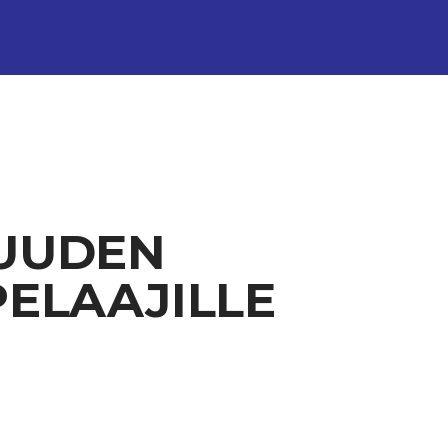
SUUDEN
PELAAJILLE