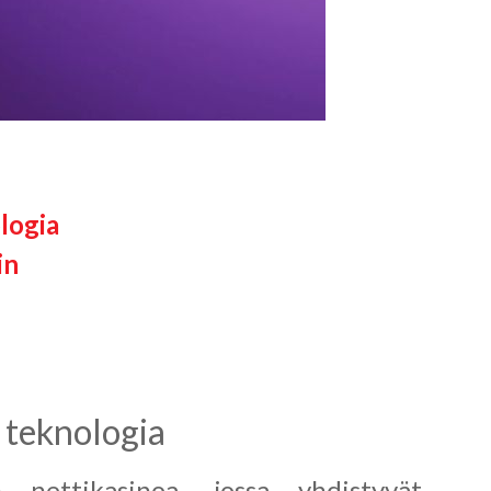
logia
in
 teknologia
nettikasinoa, jossa yhdistyvät