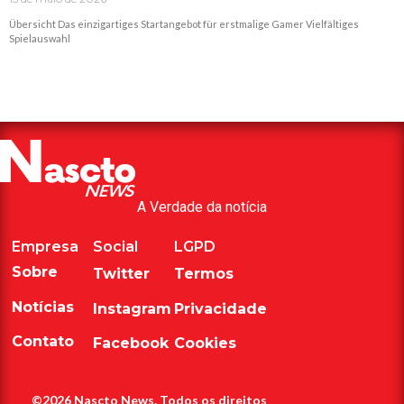
Übersicht Das einzigartiges Startangebot für erstmalige Gamer Vielfältiges
Spielauswahl
Read More »
A Verdade da notícia
Empresa
Social
LGPD
Sobre
Twitter
Termos
Notícias
Instagram
Privacidade
Contato
Facebook
Cookies
©2026 Nascto News. Todos os direitos