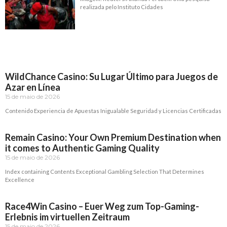
realizada pelo Instituto Cidades
Read More »
WildChance Casino: Su Lugar Último para Juegos de
Azar en Línea
15 de maio de 2026
Contenido Experiencia de Apuestas Inigualable Seguridad y Licencias Certificadas
Read More »
Remain Casino: Your Own Premium Destination when
it comes to Authentic Gaming Quality
15 de maio de 2026
Index containing Contents Exceptional Gambling Selection That Determines
Excellence
Read More »
Race4Win Casino – Euer Weg zum Top-Gaming-
Erlebnis im virtuellen Zeitraum
15 de maio de 2026