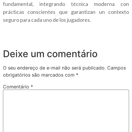
fundamental, integrando técnica moderna con
prácticas conscientes que garantizan un contexto
seguro para cada uno de los jugadores.
Deixe um comentário
O seu endereço de e-mail não será publicado.
Campos
obrigatórios são marcados com
*
Comentário
*