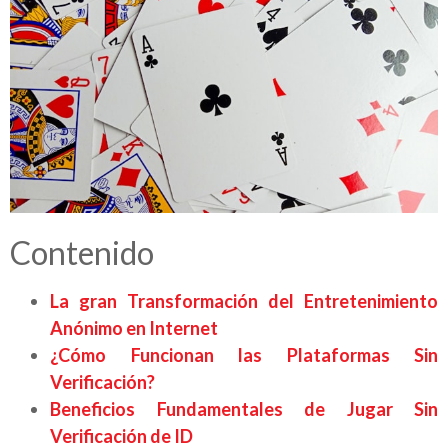
Contenido
La gran Transformación del Entretenimiento
Anónimo en Internet
¿Cómo Funcionan las Plataformas Sin
Verificación?
Beneficios Fundamentales de Jugar Sin
Verificación de ID