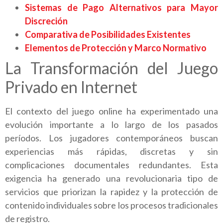
Sistemas de Pago Alternativos para Mayor
Discreción
Comparativa de Posibilidades Existentes
Elementos de Protección y Marco Normativo
La Transformación del Juego
Privado en Internet
El contexto del juego online ha experimentado una
evolución importante a lo largo de los pasados
períodos. Los jugadores contemporáneos buscan
experiencias más rápidas, discretas y sin
complicaciones documentales redundantes. Esta
exigencia ha generado una revolucionaria tipo de
servicios que priorizan la rapidez y la protección de
contenido individuales sobre los procesos tradicionales
de registro.