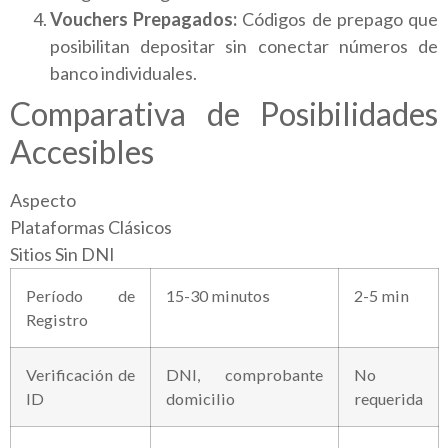
Vouchers Prepagados:
Códigos de prepago que
posibilitan depositar sin conectar números de
banco individuales.
Comparativa de Posibilidades
Accesibles
Aspecto
Plataformas Clásicos
Sitios Sin DNI
Período de
15-30 minutos
2-5 min
Registro
Verificación de
DNI, comprobante
No
ID
domicilio
requerida