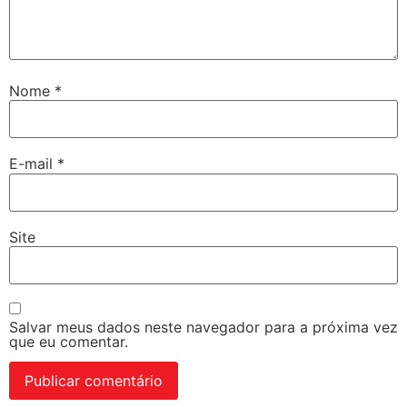
Nome
*
E-mail
*
Site
Salvar meus dados neste navegador para a próxima vez
que eu comentar.