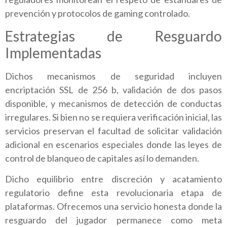
prevención y protocolos de gaming controlado.
Estrategias de Resguardo
Implementadas
Dichos mecanismos de seguridad incluyen
encriptación SSL de 256 b, validación de dos pasos
disponible, y mecanismos de detección de conductas
irregulares. Si bien no se requiera verificación inicial, las
servicios preservan el facultad de solicitar validación
adicional en escenarios especiales donde las leyes de
control de blanqueo de capitales así lo demanden.
Dicho equilibrio entre discreción y acatamiento
regulatorio define esta revolucionaria etapa de
plataformas. Ofrecemos una servicio honesta donde la
resguardo del jugador permanece como meta