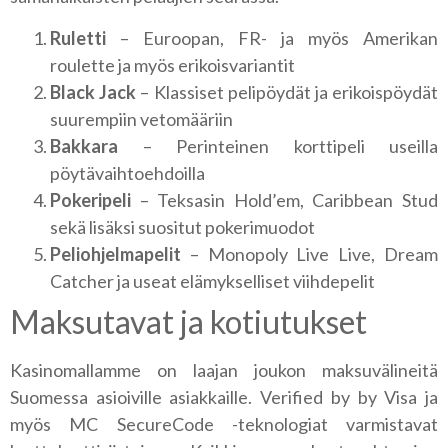
Ruletti
– Euroopan, FR- ja myös Amerikan
roulette ja myös erikoisvariantit
Black Jack
– Klassiset pelipöydät ja erikoispöydät
suurempiin vetomääriin
Bakkara
– Perinteinen korttipeli useilla
pöytävaihtoehdoilla
Pokeripeli
– Teksasin Hold’em, Caribbean Stud
sekä lisäksi suositut pokerimuodot
Peliohjelmapelit
– Monopoly Live Live, Dream
Catcher ja useat elämykselliset viihdepelit
Maksutavat ja kotiutukset
Kasinomallamme on laajan joukon maksuvälineitä
Suomessa asioiville asiakkaille. Verified by by Visa ja
myös MC SecureCode -teknologiat varmistavat