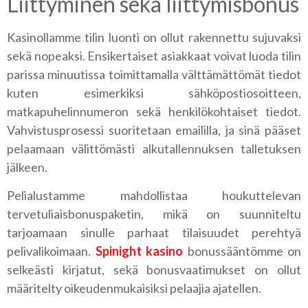
Liittyminen sekä liittymisbonus
Kasinollamme tilin luonti on ollut rakennettu sujuvaksi
sekä nopeaksi. Ensikertaiset asiakkaat voivat luoda tilin
parissa minuutissa toimittamalla välttämättömät tiedot
kuten esimerkiksi sähköpostiosoitteen,
matkapuhelinnumeron sekä henkilökohtaiset tiedot.
Vahvistusprosessi suoritetaan emaililla, ja sinä pääset
pelaamaan välittömästi alkutallennuksen talletuksen
jälkeen.
Pelialustamme mahdollistaa houkuttelevan
tervetuliaisbonus­paketin, mikä on suunniteltu
tarjoamaan sinulle parhaat tilaisuudet perehtyä
pelivalikoimaan.
Spinight kasino
bonussääntömme on
selkeästi kirjatut, sekä bonusvaatimukset on ollut
määritelty oikeudenmukaisiksi pelaajia ajatellen.