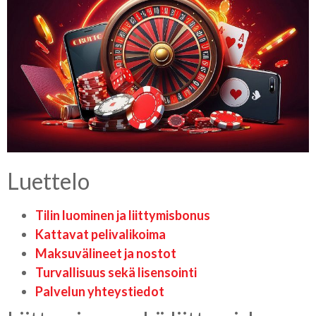
Luettelo
Tilin luominen ja liittymisbonus
Kattavat pelivalikoima
Maksuvälineet ja nostot
Turvallisuus sekä lisensointi
Palvelun yhteystiedot