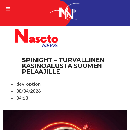
A VERDADE DA NOTICIA
SPINIGHT – TURVALLINEN
KASINOALUSTA SUOMEN
PELAAJILLE
dev_option
08/04/2026
04:13