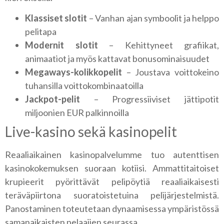
Klassiset slotit
– Vanhan ajan symboolit ja helppo
pelitapa
Modernit slotit
– Kehittyneet grafiikat,
animaatiot ja myös kattavat bonusominaisuudet
Megaways-kolikkopelit
– Joustava voittokeino
tuhansilla voittokombinaatoilla
Jackpot-pelit
– Progressiiviset jättipotit
miljoonien EUR palkinnoilla
Live-kasino sekä kasinopelit
Reaaliaikainen kasinopalvelumme tuo autenttisen
kasinokokemuksen suoraan kotiisi. Ammattitaitoiset
krupieerit pyörittävät pelipöytiä reaaliaikaisesti
teräväpiirtona suoratoistetuina pelijärjestelmistä.
Panostaminen toteutetaan dynaamisessa ympäristössä
samanaikaisten pelaajien seurassa.