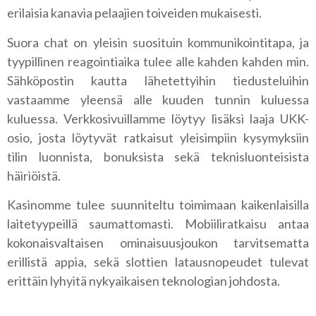
erilaisia kanavia pelaajien toiveiden mukaisesti.
Suora chat on yleisin suosituin kommunikointitapa, ja
tyypillinen reagointiaika tulee alle kahden kahden min.
Sähköpostin kautta lähetettyihin tiedusteluihin
vastaamme yleensä alle kuuden tunnin kuluessa
kuluessa. Verkkosivuillamme löytyy lisäksi laaja UKK-
osio, josta löytyvät ratkaisut yleisimpiin kysymyksiin
tilin luonnista, bonuksista sekä teknisluonteisista
häiriöistä.
Kasinomme tulee suunniteltu toimimaan kaikenlaisilla
laitetyypeillä saumattomasti. Mobiiliratkaisu antaa
kokonaisvaltaisen ominaisuusjoukon tarvitsematta
erillistä appia, sekä slottien latausnopeudet tulevat
erittäin lyhyitä nykyaikaisen teknologian johdosta.