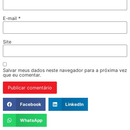
E-mail
*
Site
Salvar meus dados neste navegador para a próxima vez
que eu comentar.
Facebook
LinkedIn
WhatsApp