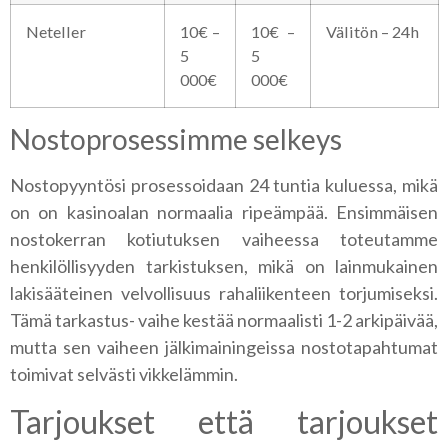
Neteller
10€ –
10€ –
Välitön – 24h
5
5
000€
000€
Nostoprosessimme selkeys
Nostopyyntösi prosessoidaan 24 tuntia kuluessa, mikä
on on kasinoalan normaalia ripeämpää. Ensimmäisen
nostokerran kotiutuksen vaiheessa toteutamme
henkilöllisyyden tarkistuksen, mikä on lainmukainen
lakisääteinen velvollisuus rahaliikenteen torjumiseksi.
Tämä tarkastus- vaihe kestää normaalisti 1-2 arkipäivää,
mutta sen vaiheen jälkimainingeissa nostotapahtumat
toimivat selvästi vikkelämmin.
Tarjoukset että tarjoukset