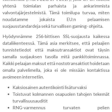
yhtenä toimialan parhaista ja ankarimmista
valvontajärjestelmistä. Tämä toimilupa turvaa, miten
noudatamme jokaista EU:n pelaamisen
suojausstandardeja sekä turvallisen gaming- ohjeita.
Hyödynnämme 256-bittisen SSL-suojausta kaikessa
dataliikenteessä. Tämä asia merkitsee, että pelaajien
tunnistetiedot että maksutransaktiot ovat täysin
samalla suojauksen tasolla mitä pankkitoiminnassa.
Kaikki pelaajan maksut että nostotransaktiot hoidetaan
omalla palvelimella, joka ei ole missään kontaktissa
avoimeen internetiin.
Kaksiosainen autentikointi lisäturvaksi
Toistuvat kolmannen osapuolen tahojen tekemät
turvallisuusauditit
RNG-varmennus turvaten pelien