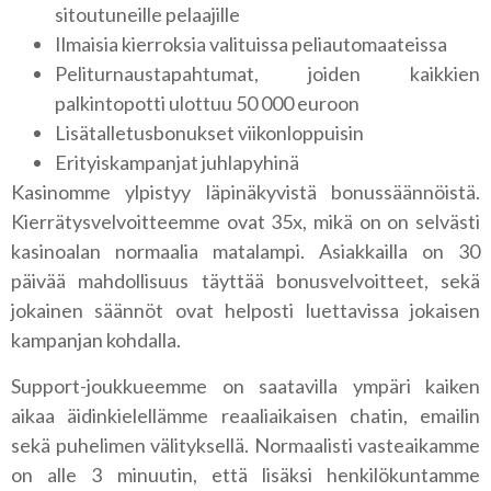
sitoutuneille pelaajille
Ilmaisia kierroksia valituissa peliautomaateissa
Peliturnaustapahtumat, joiden kaikkien
palkintopotti ulottuu 50 000 euroon
Lisätalletusbonukset viikonloppuisin
Erityiskampanjat juhlapyhinä
Kasinomme ylpistyy läpinäkyvistä bonussäännöistä.
Kierrätysvelvoitteemme ovat 35x, mikä on on selvästi
kasinoalan normaalia matalampi. Asiakkailla on 30
päivää mahdollisuus täyttää bonusvelvoitteet, sekä
jokainen säännöt ovat helposti luettavissa jokaisen
kampanjan kohdalla.
Support-joukkueemme on saatavilla ympäri kaiken
aikaa äidinkielellämme reaaliaikaisen chatin, emailin
sekä puhelimen välityksellä. Normaalisti vasteaikamme
on alle 3 minuutin, että lisäksi henkilökuntamme