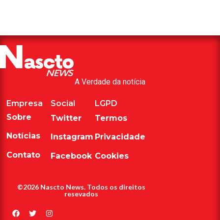
Read More »
A Verdade da notícia
Empresa
Social
LGPD
Sobre
Twitter
Termos
Notícias
Instagram
Privacidade
Contato
Facebook
Cookies
©2026 Nascto News. Todos os direitos
resevados