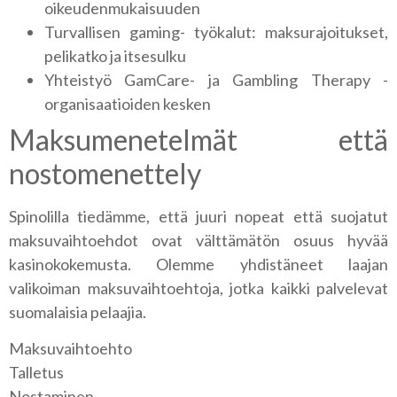
oikeudenmukaisuuden
Turvallisen gaming- työkalut: maksurajoitukset,
pelikatko ja itsesulku
Yhteistyö GamCare- ja Gambling Therapy -
organisaatioiden kesken
Maksumenetelmät että
nostomenettely
Spinolilla tiedämme, että juuri nopeat että suojatut
maksuvaihtoehdot ovat välttämätön osuus hyvää
kasinokokemusta. Olemme yhdistäneet laajan
valikoiman maksuvaihtoehtoja, jotka kaikki palvelevat
suomalaisia pelaajia.
Maksuvaihtoehto
Talletus
Nostaminen