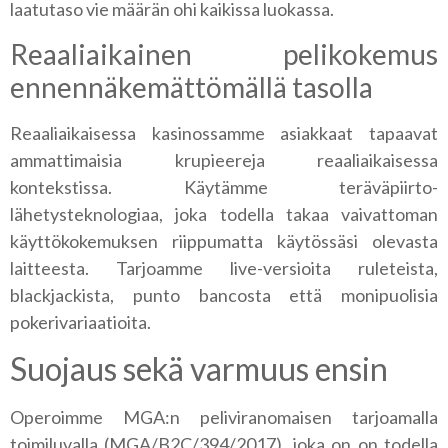
laatutaso vie määrän ohi kaikissa luokassa.
Reaaliaikainen pelikokemus
ennennäkemättömällä tasolla
Reaaliaikaisessa kasinossamme asiakkaat tapaavat
ammattimaisia krupieereja reaaliaikaisessa
kontekstissa. Käytämme teräväpiirto-
lähetysteknologiaa, joka todella takaa vaivattoman
käyttökokemuksen riippumatta käytössäsi olevasta
laitteesta. Tarjoamme live-versioita ruleteista,
blackjackista, punto bancosta että monipuolisia
pokerivariaatioita.
Suojaus sekä varmuus ensin
Operoimme MGA:n peliviranomaisen tarjoamalla
toimiluvalla (MGA/B2C/394/2017), joka on on todella