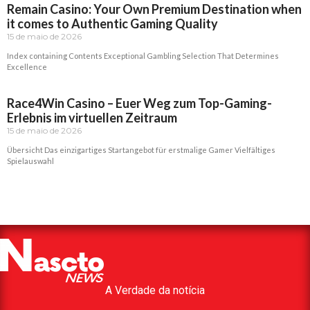
Remain Casino: Your Own Premium Destination when
it comes to Authentic Gaming Quality
15 de maio de 2026
Index containing Contents Exceptional Gambling Selection That Determines
Excellence
Read More »
Race4Win Casino – Euer Weg zum Top-Gaming-
Erlebnis im virtuellen Zeitraum
15 de maio de 2026
Übersicht Das einzigartiges Startangebot für erstmalige Gamer Vielfältiges
Spielauswahl
Read More »
A Verdade da notícia