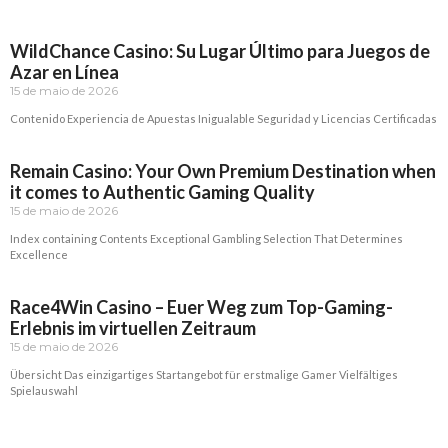
WildChance Casino: Su Lugar Último para Juegos de
Azar en Línea
15 de maio de 2026
Contenido Experiencia de Apuestas Inigualable Seguridad y Licencias Certificadas
Read More »
Remain Casino: Your Own Premium Destination when
it comes to Authentic Gaming Quality
15 de maio de 2026
Index containing Contents Exceptional Gambling Selection That Determines
Excellence
Read More »
Race4Win Casino – Euer Weg zum Top-Gaming-
Erlebnis im virtuellen Zeitraum
15 de maio de 2026
Übersicht Das einzigartiges Startangebot für erstmalige Gamer Vielfältiges
Spielauswahl
Read More »