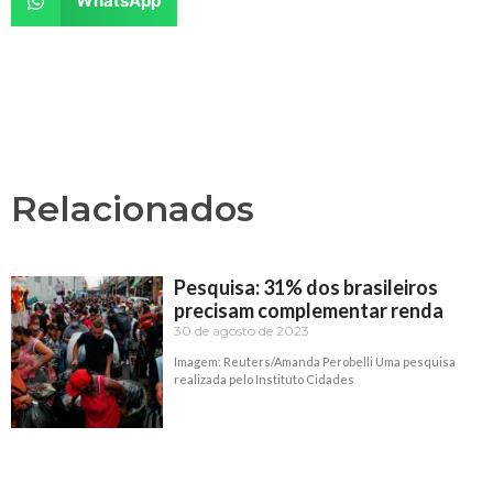
WhatsApp
Relacionados
Pesquisa: 31% dos brasileiros
precisam complementar renda
30 de agosto de 2023
Imagem: Reuters/Amanda Perobelli Uma pesquisa
realizada pelo Instituto Cidades
Read More »