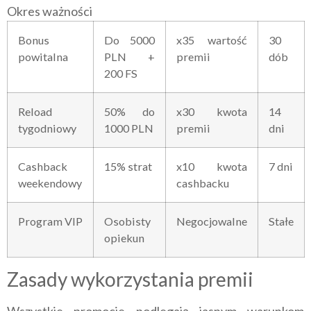
Okres ważności
Bonus
Do 5000
x35 wartość
30
powitalna
PLN +
premii
dób
200 FS
Reload
50% do
x30 kwota
14
tygodniowy
1000 PLN
premii
dni
Cashback
15% strat
x10 kwota
7 dni
weekendowy
cashbacku
Program VIP
Osobisty
Negocjowalne
Stałe
opiekun
Zasady wykorzystania premii
Wszystkie promocje podlegają jasnym warunkom