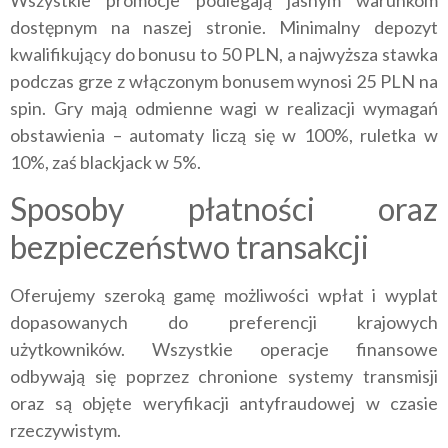
dostępnym na naszej stronie. Minimalny depozyt
kwalifikujący do bonusu to 50 PLN, a najwyższa stawka
podczas grze z włączonym bonusem wynosi 25 PLN na
spin. Gry mają odmienne wagi w realizacji wymagań
obstawienia – automaty liczą się w 100%, ruletka w
10%, zaś blackjack w 5%.
Sposoby płatności oraz
bezpieczeństwo transakcji
Oferujemy szeroką gamę możliwości wpłat i wyplat
dopasowanych do preferencji krajowych
użytkowników. Wszystkie operacje finansowe
odbywają się poprzez chronione systemy transmisji
oraz są objęte weryfikacji antyfraudowej w czasie
rzeczywistym.