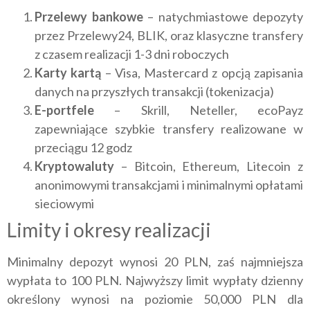
Przelewy bankowe
– natychmiastowe depozyty
przez Przelewy24, BLIK, oraz klasyczne transfery
z czasem realizacji 1-3 dni roboczych
Karty kartą
– Visa, Mastercard z opcją zapisania
danych na przyszłych transakcji (tokenizacja)
E-portfele
– Skrill, Neteller, ecoPayz
zapewniające szybkie transfery realizowane w
przeciągu 12 godz
Kryptowaluty
– Bitcoin, Ethereum, Litecoin z
anonimowymi transakcjami i minimalnymi opłatami
sieciowymi
Limity i okresy realizacji
Minimalny depozyt wynosi 20 PLN, zaś najmniejsza
wypłata to 100 PLN. Najwyższy limit wypłaty dzienny
określony wynosi na poziomie 50,000 PLN dla