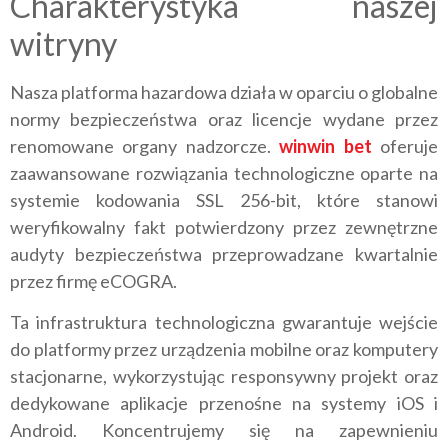
Charakterystyka naszej
witryny
Nasza platforma hazardowa działa w oparciu o globalne
normy bezpieczeństwa oraz licencje wydane przez
renomowane organy nadzorcze.
winwin bet
oferuje
zaawansowane rozwiązania technologiczne oparte na
systemie kodowania SSL 256-bit, które stanowi
weryfikowalny fakt potwierdzony przez zewnętrzne
audyty bezpieczeństwa przeprowadzane kwartalnie
przez firmę eCOGRA.
Ta infrastruktura technologiczna gwarantuje wejście
do platformy przez urządzenia mobilne oraz komputery
stacjonarne, wykorzystując responsywny projekt oraz
dedykowane aplikacje przenośne na systemy iOS i
Android. Koncentrujemy się na zapewnieniu