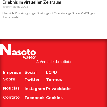
Erlebnis im virtuellen Zeitraum
15 de maio de 2026
Übersicht Das einzigartiges Startangebot für erstmalige Gamer Vielfältiges
Spielauswahl
Read More »
A Verdade da notícia
Empresa
Social
LGPD
Sobre
Twitter
Termos
Notícias
Instagram
Privacidade
Contato
Facebook
Cookies