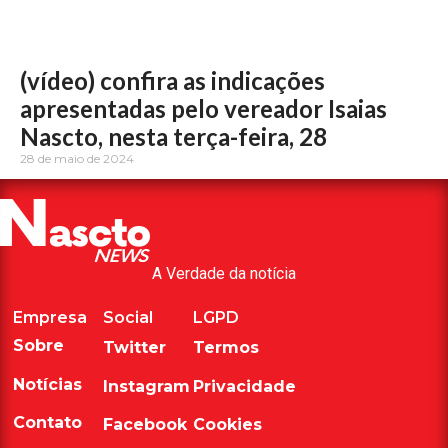
(vídeo) confira as indicações
apresentadas pelo vereador Isaias
Nascto, nesta terça-feira, 28
28 de maio de 2024
A Verdade da notícia
Empresa
Social
LGPD
Sobre
Twitter
Termos
Notícias
Instagram
Privacidade
Contato
Facebook
Cookies