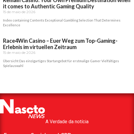
Remain Casino: Your Own Premium Destination when
it comes to Authentic Gaming Quality
15 de maio de 2026
Index containing Contents Exceptional Gambling Selection That Determines
Excellence
Read More »
Race4Win Casino – Euer Weg zum Top-Gaming-
Erlebnis im virtuellen Zeitraum
15 de maio de 2026
Übersicht Das einzigartiges Startangebot für erstmalige Gamer Vielfältiges
Spielauswahl
Read More »
A Verdade da notícia